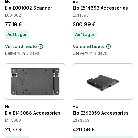
Elo
Elo
Elo E001002 Scanner
Elo E514693 Accessories
E001002
E514693
77,19 €
200,89 €
Auf Lager
Auf Lager
Versand heute
Versand heute
Delivery in 3 days
Delivery in 3 days
Elo
Elo
Elo E143088 Accessories
Elo E393359 Accessories
E143088
E393359
21,77 €
420,58 €