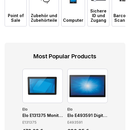
Sichere
Point of
Zubehör und
ID und
Barcod
Sale
Zubehörteile
Computer
Zugang
Scanne
Most Popular Products
Elo
Elo
Elo
es 3 POS Terminal 15,6", N97, 8GB, 128GB, Windows 11 IoT, Sch
Elo E131375 Monitore
Elo E493591 Digitale Beschild
Elo E65
E131375
E493591
E658586