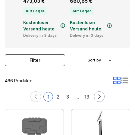
€
473,03 €
680,85 €
913,40 
Auf Lager
Auf Lager
Auf Lag
r
Kostenloser
Kostenloser
Kostenl
eute
Versand heute
Versand heute
Versand
3 days
Delivery in 3 days
Delivery in 3 days
Delivery 
Filter
Sort by
466 Produkte
1
2
3
...
13