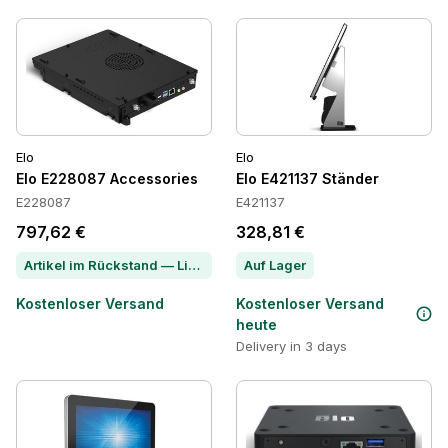
Elo
Elo
Elo E228087 Accessories
Elo E421137 Ständer
E228087
E421137
797,62 €
328,81 €
Artikel im Rückstand — Lieferzeit per Chat erfragen
Auf Lager
Kostenloser Versand
Kostenloser Versand
heute
Delivery in 3 days