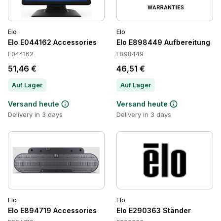
Elo
Elo
Elo E044162 Accessories
Elo E898449 Aufbereitung
E044162
E898449
51,46 €
46,51 €
Auf Lager
Auf Lager
Versand heute
Versand heute
Delivery in 3 days
Delivery in 3 days
Elo
Elo
Elo E894719 Accessories
Elo E290363 Ständer