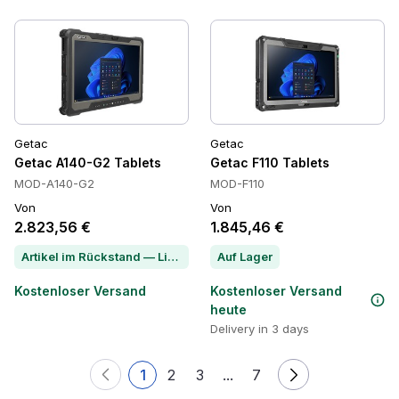
Getac
Getac
Getac A140-G2 Tablets
Getac F110 Tablets
MOD-A140-G2
MOD-F110
Von
Von
2.823,56 €
1.845,46 €
Artikel im Rückstand — Lieferzeit per Chat erfragen
Auf Lager
Kostenloser Versand
Kostenloser Versand
heute
Delivery in 3 days
1
2
3
...
7