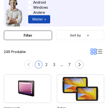
Android
Windows
Andere
Weiter >
Filter
Sort by
249 Produkte
1
2
3
...
7