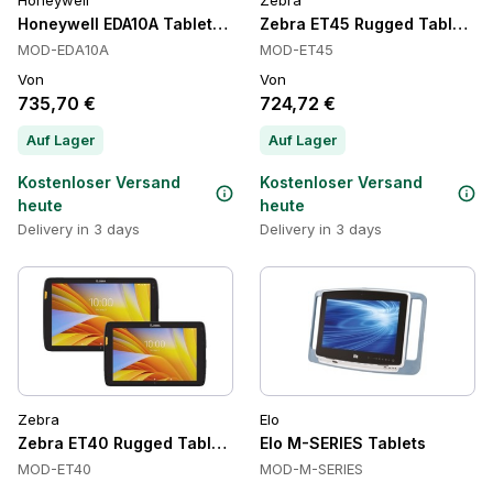
Honeywell
Zebra
Honeywell EDA10A Tablets, 5G, Wi-Fi 6, IP65
Zebra ET45 Rugged Tablets, 5
MOD-EDA10A
MOD-ET45
Von
Von
735,70 €
724,72 €
Auf Lager
Auf Lager
Kostenloser Versand
Kostenloser Versand
heute
heute
Delivery in 3 days
Delivery in 3 days
Zebra
Elo
Zebra ET40 Rugged Tablets, Wi-Fi 6, SE4100, Android
Elo M-SERIES Tablets
MOD-ET40
MOD-M-SERIES