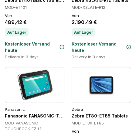
Zebra ET401 Black Tablets, 5G, IP68, Wi-Fi 7
Zebra XSLATE-R12 Tablets
MOD-ET401
MOD-XSLATE-R12
Von
Von
489,42 €
2.190,49 €
Auf Lager
Auf Lager
Kostenloser Versand
Kostenloser Versand
heute
heute
Delivery in 3 days
Delivery in 3 days
Panasonic
Zebra
Panasonic PANASONIC-TOUGHBOOK-FZ-L1 Tablets
Zebra ET80-ET85 Tablets
MOD-PANASONIC-
MOD-ET80-ET85
TOUGHBOOK-FZ-L1
Von