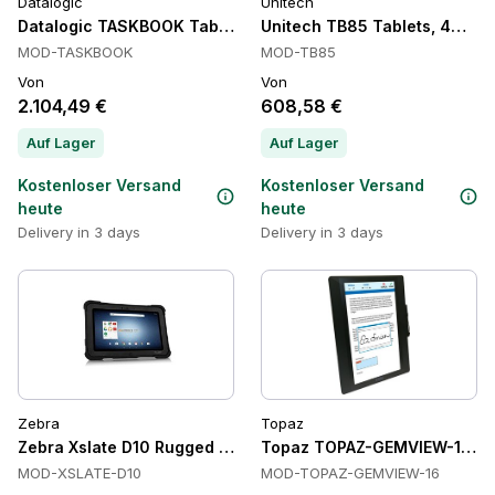
Datalogic
Unitech
Datalogic TASKBOOK Tablets
Unitech TB85 Tablets, 4G LTE
MOD-TASKBOOK
MOD-TB85
Von
Von
2.104,49 €
608,58 €
Auf Lager
Auf Lager
Kostenloser Versand
Kostenloser Versand
heute
heute
Delivery in 3 days
Delivery in 3 days
Zebra
Topaz
Zebra Xslate D10 Rugged Tablets, 4 GB, 64 GB, Android
Topaz TOPAZ-GEMVIEW-16 Ta
MOD-XSLATE-D10
MOD-TOPAZ-GEMVIEW-16