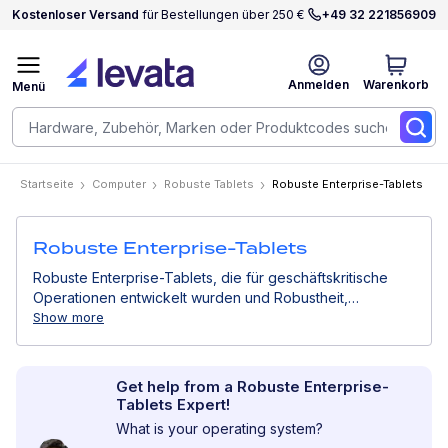
Kostenloser Versand
für Bestellungen über 250 €
+49 32 221856909
Anmelden
Warenkorb
Menü
Startseite
Computer
Robuste Tablets
Robuste Enterprise-Tablets
Robuste Enterprise-Tablets
Robuste Enterprise-Tablets, die für geschäftskritische
Operationen entwickelt wurden und Robustheit,
Sicherheit und hohe Leistung kombinieren. Ideal für
Show more
Logistik, Lagerhaltung, Außendienst und industrielle
Umgebungen ermöglichen diese Geräte den
Echtzeitzugriff auf Daten, nahtlose Konnektivität und
Get help from a Robuste Enterprise-
verbesserte Produktivität in Unternehmensabläufen.
Tablets Expert!
What is your operating system?