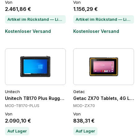
Von
Von
2.461,86 €
1.156,29 €
Artikel im Rückstand — Lieferzeit per Chat erfragen
Artikel im Rückstand — Lieferzeit per Chat erfragen
Kostenloser Versand
Kostenloser Versand
Unitech
Getac
Unitech TB170 Plus Rugged Tablets, 8 GB, IP65, 10.1 in
Getac ZX70 Tablets, 4G LTE, IP
MOD-TB170-PLUS
MOD-ZX70
Von
Von
2.090,10 €
838,31 €
Auf Lager
Auf Lager