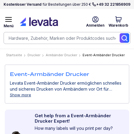
Kostenloser Versand
für Bestellungen über 250 €
+49 32 221856909
Anmelden
Warenkorb
Menü
Startseite
Drucker
Armbänder Drucker
Event-Armbänder Drucker
Event-Armbänder Drucker
Levata Event-Armbänder Drucker ermöglichen schnelles
und sicheres Drucken von Armbändern vor Ort für
Konzerte, Festivals, Konferenzen und Veranstaltungsorte.
Show more
Sie sind für einen schnellen Check-in und
Zugangskontrolle konzipiert und helfen Organisatoren,
die Teilnehmer effizient zu verwalten und
Get help from a Event-Armbänder
Einlassverzögerungen zu reduzieren.
Drucker Expert!
How many labels will you print per day?