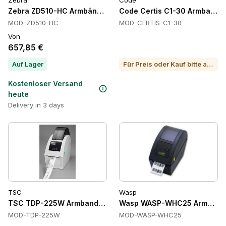
Zebra
Code
Zebra ZD510-HC Armbänder Drucker
Code Certis C1-30 Armbandd
MOD-ZD510-HC
MOD-CERTIS-C1-30
Von
657,85 €
Auf Lager
Für Preis oder Kauf bitte anrufen
Kostenloser Versand
heute
Delivery in 3 days
TSC
Wasp
TSC TDP-225W Armbanddrucker
Wasp WASP-WHC25 Armbänder
MOD-TDP-225W
MOD-WASP-WHC25