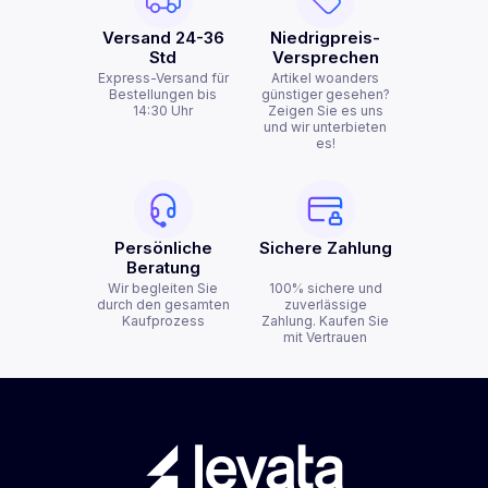
Versand 24-36
Niedrigpreis-
Std
Versprechen
Express-Versand für
Artikel woanders
Bestellungen bis
günstiger gesehen?
14:30 Uhr
Zeigen Sie es uns
und wir unterbieten
es!
Persönliche
Sichere Zahlung
Beratung
Wir begleiten Sie
100% sichere und
durch den gesamten
zuverlässige
Kaufprozess
Zahlung. Kaufen Sie
mit Vertrauen