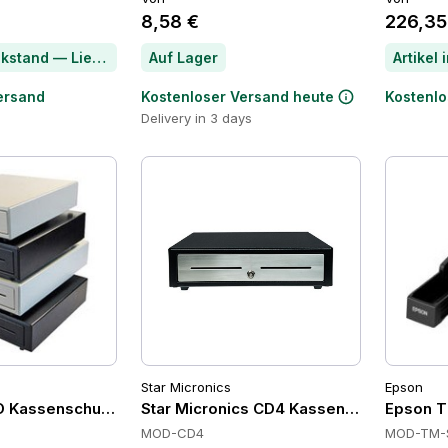
8,58 €
226,35
Artikel im Rückstand — Lieferzeit per Chat erfragen
Auf Lager
ersand
Kostenloser Versand heute
Kostenlo
Delivery in 3 days
Star Micronics
Epson
 Kassenschubladen
Star Micronics CD4 Kassenschubladen
Epson T
MOD-CD4
MOD-TM-S