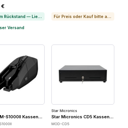
 €
Artikel im Rückstand — Lieferzeit per Chat erfragen
Für Preis oder Kauf bitte anrufen
ser Versand
Star Micronics
M-S1000II Kassenschubladen
Star Micronics CD5 Kassenschublad
1000II
MOD-CD5