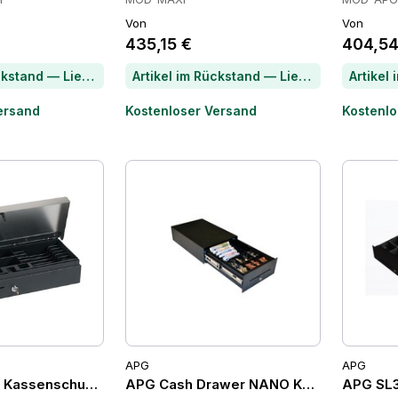
Von
Von
435,15 €
404,54
Artikel im Rückstand — Lieferzeit per Chat erfragen
Artikel im Rückstand — Lieferzeit per Chat erfragen
ersand
Kostenloser Versand
Kostenlo
APG
APG
 Kassenschubladen
APG Cash Drawer NANO Kassenschublade
APG SL3