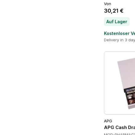
Von
30,21 €
Auf Lager
Kostenloser V
Delivery in 3 da
APG
APG Cash Dra
MOD-PHARMAC