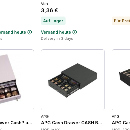
Von
3,36 €
Auf Lager
ersand heute
Versand heute
ys
Delivery in 3 days
APG
APG
wer CashPlus Geldschubladen, Frontöffnung, 6 Scheinfäch
APG Cash Drawer CASH BASES Maxi Front
APG Cas
Y
MOD-MAXI
MOD-APG