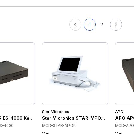
1
2
Star Micronics
APG
IES-4000 Kassenschubladen
Star Micronics STAR-MPOP Kassenschu
APG APG
S-4000
MOD-STAR-MPOP
MOD-APG-
Von
Von