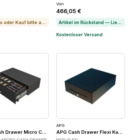
Von
466,05 €
Für Preis oder Kauf bitte anrufen
Artikel im Rückstand — Lieferzeit per Chat erfragen
Kostenloser Versand
APG
er, 8 Münzfächer
-Öffnung Kassenschubladen, Front-Öffnung, 484 x 435 x 
h Drawer Micro Cash Drawers, Frontöffnung, 8 Münzfacher
APG Cash Drawer Flexi Kassenschu
-MICRO-CASH-DRAWER
MOD-FLEXI