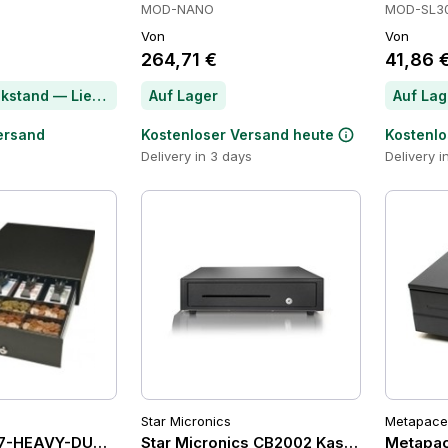
MOD-NANO
MOD-SL3
Von
Von
264,71 €
41,86 
Artikel im Rückstand — Lieferzeit per Chat erfragen
Auf Lager
Auf Lag
ersand
Kostenloser Versand heute
Kostenlo
Delivery in 3 days
Delivery i
Star Micronics
Metapace
17-HEAVY-DUTY-CASH-DRWR Kassenschubladen
Star Micronics CB2002 Kassenschublad
Metapa