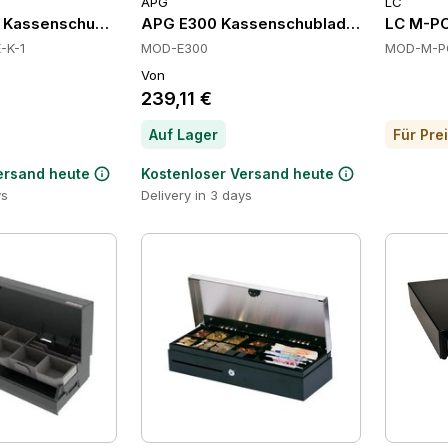
APG
LC
 Kassenschubladen, Frontöffnung, RJ12, 6 Fächer für Schei
APG E300 Kassenschubladen
LC M-P
-K-1
MOD-E300
MOD-M-P
Von
239,11 €
Auf Lager
ersand heute
Kostenloser Versand heute
ys
Delivery in 3 days