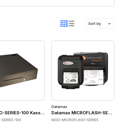
Sort by
Datamax
bladen
-SERIES-100 Kassenschubladen
Datamax MICROFLASH-SERIES Kas
SERIES-100
MOD-MICROFLASH-SERIES