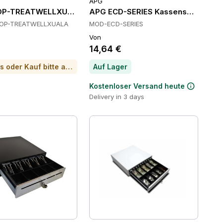
APG
ne
OP-TREATWELLXUALA Kassenschubladen
APG ECD-SERIES Kassenschublade
OP-TREATWELLXUALA
MOD-ECD-SERIES
Von
14,64 €
Für Preis oder Kauf bitte anrufen
Auf Lager
Kostenloser Versand heute
Delivery in 3 days