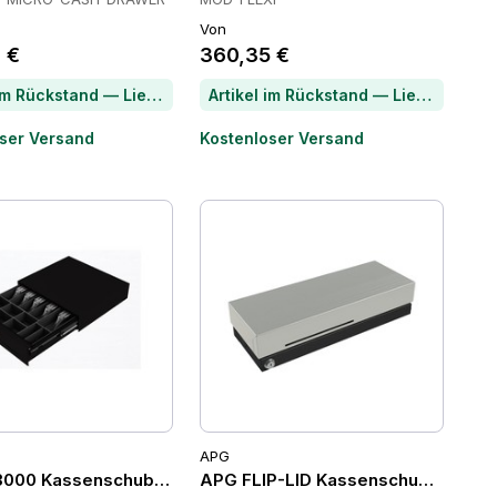
Von
 €
360,35 €
Artikel im Rückstand — Lieferzeit per Chat erfragen
Artikel im Rückstand — Lieferzeit per Chat erfragen
ser Versand
Kostenloser Versand
APG
n, 6 Scheinfächer, 8 Münzfächer
000 Kassenschubladen
APG FLIP-LID Kassenschubladen