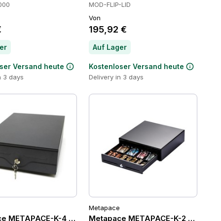
000
MOD-FLIP-LID
Von
€
195,92 €
er
Auf Lager
ser Versand heute
Kostenloser Versand heute
n 3 days
Delivery in 3 days
Metapace
en
ce METAPACE-K-4 Kassenschubladen
Metapace METAPACE-K-2 Kassens