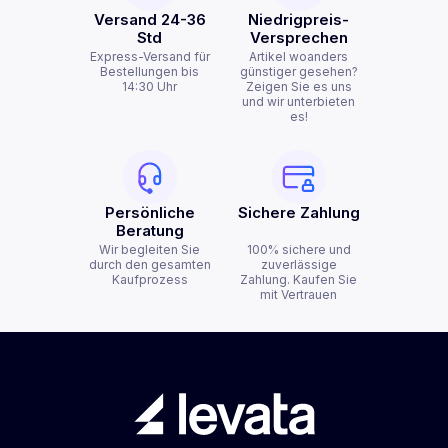
Versand 24-36
Niedrigpreis-
Std
Versprechen
Express-Versand für
Artikel woanders
Bestellungen bis
günstiger gesehen?
14:30 Uhr
Zeigen Sie es uns
und wir unterbieten
es!
Persönliche
Sichere Zahlung
Beratung
Wir begleiten Sie
100% sichere und
durch den gesamten
zuverlässige
Kaufprozess
Zahlung. Kaufen Sie
mit Vertrauen