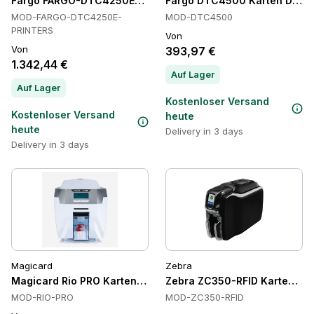
Fargo FARGO-DTC4250E-PRINTERS Karten Drucker
Fargo DTC4500 Karten Druck
MOD-FARGO-DTC4250E-
MOD-DTC4500
PRINTERS
Von
Von
393,97 €
1.342,44 €
Auf Lager
Auf Lager
Kostenloser Versand
Kostenloser Versand
heute
heute
Delivery in 3 days
Delivery in 3 days
Magicard
Zebra
Magicard Rio PRO Kartendrucker, HoloKote, wiederbeschrei
Zebra ZC350-RFID Kartendru
MOD-RIO-PRO
MOD-ZC350-RFID