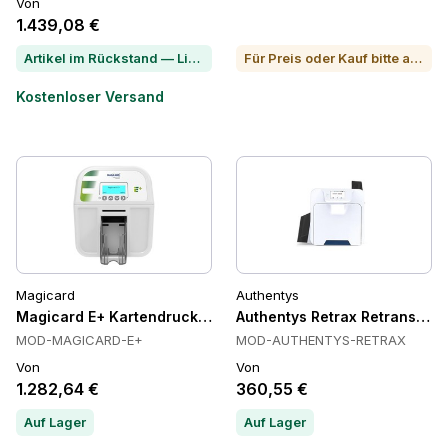
Von
1.439,08 €
Artikel im Rückstand — Lieferzeit per Chat erfragen
Für Preis oder Kauf bitte anrufen
Kostenloser Versand
Magicard
Authentys
Magicard E+ Kartendrucker, HoloKote, 140 x 54 mm, 100-Ka
Authentys Retrax Retransfer-I
MOD-MAGICARD-E+
MOD-AUTHENTYS-RETRAX
Von
Von
1.282,64 €
360,55 €
Auf Lager
Auf Lager