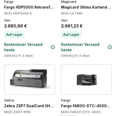
Fargo
Magicard
Fargo HDP5000 Retransfer-Kartenprinter, Retransfer, 300 dpi
Magicard Ultima Kartendrucke
MOD-HDP5000-E
MOD-ULTIMA
Von
Von
2.685,66 €
2.961,23 €
Auf Lager
Auf Lager
Kostenloser Versand
Kostenloser Versand
heute
heute
Delivery in 3 days
Delivery in 3 days
Zebra
Fargo
Zebra ZXP7 DualCard UHF Kartendrucker, UHF RFID, beidseiti
Fargo FARGO-DTC-4500-PRIN
MOD-ZXP7-RFID
MOD-FARGO-DTC-4500-