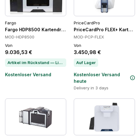
Fargo
PriceCardPro
Fargo HDP8500 Kartendrucker, HDP Retransfer, beidseitig,
PriceCardPro FLEX+ Kartendru
MOD-HDP8500
MOD-PCP-FLEX
Von
Von
9.036,53 €
3.450,98 €
Artikel im Rückstand — Lieferzeit per Chat erfragen
Auf Lager
Kostenloser Versand
Kostenloser Versand
heute
Delivery in 3 days