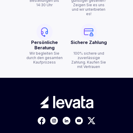
Bestellungen bis
günstiger gesehen?
14:30 Uhr
Zeigen Sie es uns
und wir unterbieten
es!
Persönliche
Sichere Zahlung
Beratung
Wir begleiten Sie
100% sichere und
durch den gesamten
zuverlässige
Kaufprozess
Zahlung. Kaufen Sie
mit Vertrauen