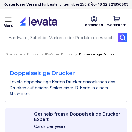
Kostenloser Versand
für Bestellungen über 250 €
+49 32 221856909
Anmelden
Warenkorb
Menü
Startseite
Drucker
ID-Karten Drucker
Doppelseitige Drucker
Doppelseitige Drucker
Levata doppelseitige Karten Drucker ermöglichen das
Drucken auf beiden Seiten einer ID-Karte in einem
einzigen Durchgang. Entwickelt für Organisationen, die
Show more
zusätzliche Informationen, Branding oder
Sicherheitselemente auf Ausweisen benötigen.
Get help from a Doppelseitige Drucker
Expert!
Cards per year?