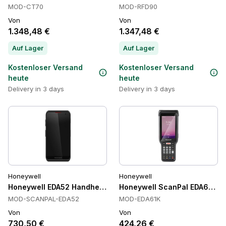
MOD-CT70
MOD-RFD90
Von
Von
1.348,48 €
1.347,48 €
Auf Lager
Auf Lager
Kostenloser Versand
Kostenloser Versand
heute
heute
Delivery in 3 days
Delivery in 3 days
Honeywell
Honeywell
Honeywell EDA52 Handheld-Computer, IP67
Honeywell ScanPal EDA61K Ha
MOD-SCANPAL-EDA52
MOD-EDA61K
Von
Von
730,50 €
424,26 €