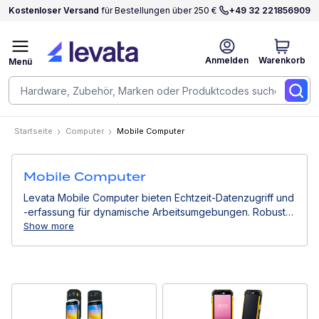
Kostenloser Versand
für Bestellungen über 250 €
+49 32 221856909
Anmelden
Warenkorb
Menü
Startseite
Computer
Mobile Computer
Mobile Computer
Levata Mobile Computer bieten Echtzeit-Datenzugriff und
-erfassung für dynamische Arbeitsumgebungen. Robust,
tragbar und vernetzt, sind sie ideal für Logistik,
Show more
Einzelhandel, Gesundheitswesen und Außendienst.