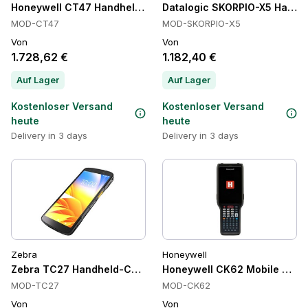
Honeywell CT47 Handheld-Computer, 5G, Wi-Fi 6E, IP65/IP6
Datalogic SKORPIO-X5 Handh
MOD-CT47
MOD-SKORPIO-X5
Von
Von
1.728,62 €
1.182,40 €
Auf Lager
Auf Lager
Kostenloser Versand
Kostenloser Versand
heute
heute
Delivery in 3 days
Delivery in 3 days
Zebra
Honeywell
Zebra TC27 Handheld-Computer, 5G, 6 Zoll, NFC
Honeywell CK62 Mobile Handh
MOD-TC27
MOD-CK62
Von
Von