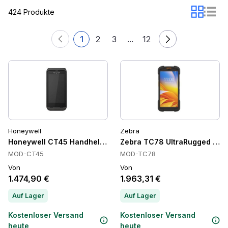
424 Produkte
1
2
3
...
12
Honeywell
Zebra
Honeywell CT45 Handheld-Terminals
Zebra TC78 UltraRugged 5G H
MOD-CT45
MOD-TC78
Von
Von
1.474,90 €
1.963,31 €
Auf Lager
Auf Lager
Kostenloser Versand
Kostenloser Versand
heute
heute