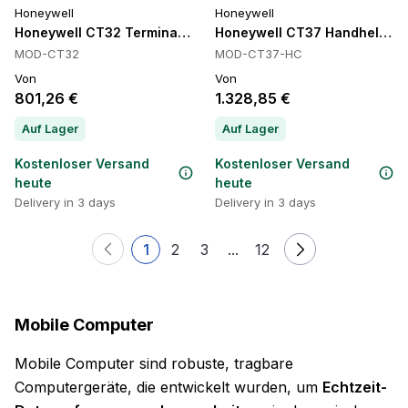
Honeywell
Honeywell
Honeywell CT32 Terminal Handheld-Computer, Wi-Fi 6E, 128
Honeywell CT37 Handheld-Co
MOD-CT32
MOD-CT37-HC
Von
Von
801,26 €
1.328,85 €
Auf Lager
Auf Lager
Kostenloser Versand
Kostenloser Versand
heute
heute
Delivery in 3 days
Delivery in 3 days
1
2
3
...
12
Mobile Computer
Mobile Computer sind robuste, tragbare
Computergeräte, die entwickelt wurden, um
Echtzeit-