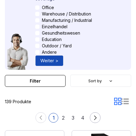
Office
Warehouse / Distribution
Manufacturing / Industrial
Einzelhandel
Gesundheitswesen
Education
Outdoor / Yard
Andere
Weiter >
Filter
Sort by
139 Produkte
1
2
3
4