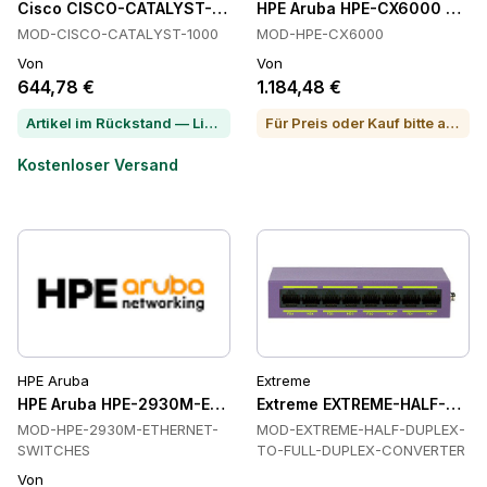
Cisco CISCO-CATALYST-1000 Schalter
HPE Aruba HPE-CX6000 Schal
MOD-CISCO-CATALYST-1000
MOD-HPE-CX6000
Von
Von
644,78 €
1.184,48 €
Artikel im Rückstand — Lieferzeit per Chat erfragen
Für Preis oder Kauf bitte anrufen
Kostenloser Versand
HPE Aruba
Extreme
HPE Aruba HPE-2930M-ETHERNET-SWITCHES Ethernet-Swit
Extreme EXTREME-HALF-DUPL
MOD-HPE-2930M-ETHERNET-
MOD-EXTREME-HALF-DUPLEX-
SWITCHES
TO-FULL-DUPLEX-CONVERTER
Von