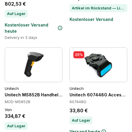
802,53 €
Artikel im Rückstand — Lieferzeit per Chat erfragen
Auf Lager
Kostenloser Versand
Kostenloser Versand
heute
Delivery in 3 days
25%
Unitech
Unitech
Unitech MS852B Handheld Barcode-Scanner
Unitech 607448G Accessorie
MOD-MS852B
607448G
Von
33,80 €
334,87 €
Auf Lager
Auf Lager
Versand heute