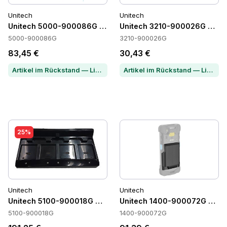
Unitech
Unitech
Unitech 5000-900086G Cradles
Unitech 3210-900026G Acce
5000-900086G
3210-900026G
83,45 €
30,43 €
Artikel im Rückstand — Lieferzeit per Chat erfragen
Artikel im Rückstand — Lieferzeit per Chat erfragen
25%
Unitech
Unitech
Unitech 5100-900018G Cradles
Unitech 1400-900072G Batte
5100-900018G
1400-900072G