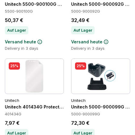
Unitech 5500-900100G Accessories
Unitech 5000-900092G Crad
5500-900100G
5000-900092G
50,37 €
32,49 €
Auf Lager
Auf Lager
Versand heute
Versand heute
Delivery in 3 days
Delivery in 3 days
25%
25%
Unitech
Unitech
Unitech 401434G Protection
Unitech 5000-900099G Crad
401434G
5000-900099G
7,97 €
72,30 €
Auf Lager
Auf Lager