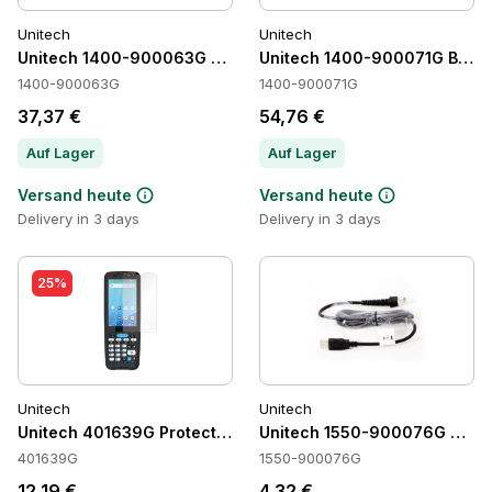
Unitech
Unitech
Unitech 1400-900063G Batteries
Unitech 1400-900071G Batte
1400-900063G
1400-900071G
37,37 €
54,76 €
Auf Lager
Auf Lager
Versand heute
Versand heute
Delivery in 3 days
Delivery in 3 days
25%
Unitech
Unitech
Unitech 401639G Protection
Unitech 1550-900076G Cabl
401639G
1550-900076G
12,19 €
4,32 €