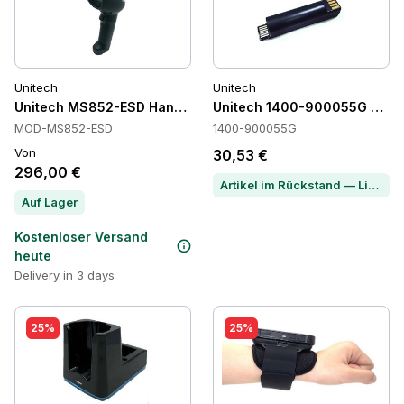
Unitech
Unitech
Unitech MS852-ESD Handheld Barcode-Scanner
Unitech 1400-900055G Batte
MOD-MS852-ESD
1400-900055G
Von
30,53 €
296,00 €
Artikel im Rückstand — Lieferzeit per Chat erfragen
Auf Lager
Kostenloser Versand
heute
Delivery in 3 days
25%
25%