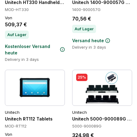
Unitech HT330 Handheld-Terminals
Unitech 1400-900057G Batte
MOD-HT330
1400-900057G
Von
70,56 €
509,37 €
Auf Lager
Auf Lager
Versand heute
Kostenloser Versand
Delivery in 3 days
heute
Delivery in 3 days
25%
Unitech
Unitech
Unitech RT112 Tablets
Unitech 5000-900089G Crad
MOD-RT112
5000-900089G
Von
324,98 €