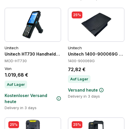
25%
Unitech
Unitech
Unitech HT730 Handheld-Computer, Android 10
Unitech 1400-900069G Batte
MOD-HT730
1400-900069G
Von
72,82 €
1.019,68 €
Auf Lager
Auf Lager
Versand heute
Kostenloser Versand
Delivery in 3 days
heute
Delivery in 3 days
25%
25%