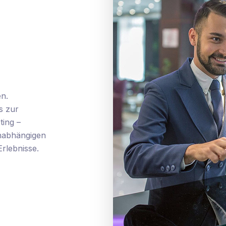
n.
s zur
ting –
unabhängigen
rlebnisse.