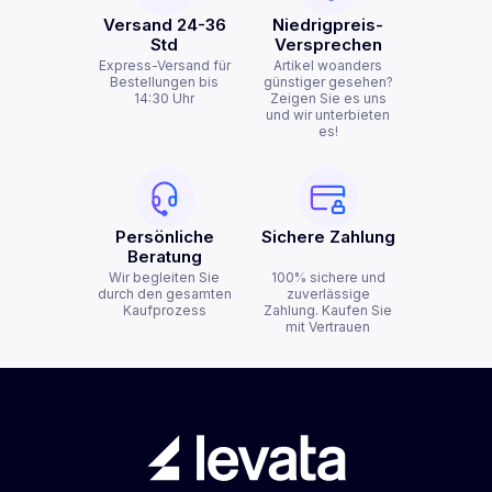
Versand 24-36
Niedrigpreis-
Std
Versprechen
Express-Versand für
Artikel woanders
Bestellungen bis
günstiger gesehen?
14:30 Uhr
Zeigen Sie es uns
und wir unterbieten
es!
Persönliche
Sichere Zahlung
Beratung
Wir begleiten Sie
100% sichere und
durch den gesamten
zuverlässige
Kaufprozess
Zahlung. Kaufen Sie
mit Vertrauen