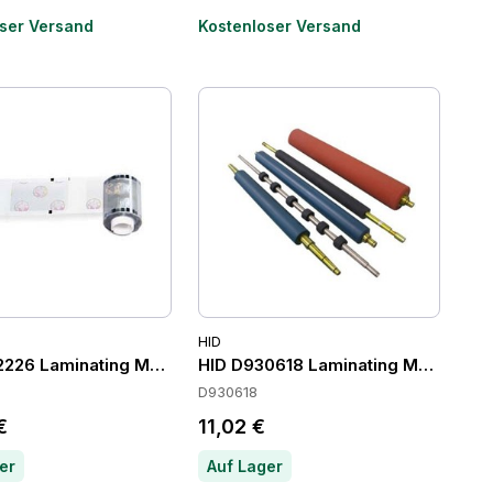
ser Versand
Kostenloser Versand
HID
2226 Laminating Modules
HID D930618 Laminating Modules
D930618
€
11,02 €
er
Auf Lager