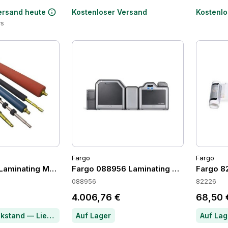
ersand heute
Kostenloser Versand
Kostenlo
ys
Fargo
Fargo
Laminating Modules
Fargo 088956 Laminating Modules
Fargo 8
088956
82226
4.006,76 €
68,50 
Artikel im Rückstand — Lieferzeit per Chat erfragen
Auf Lager
Auf Lag