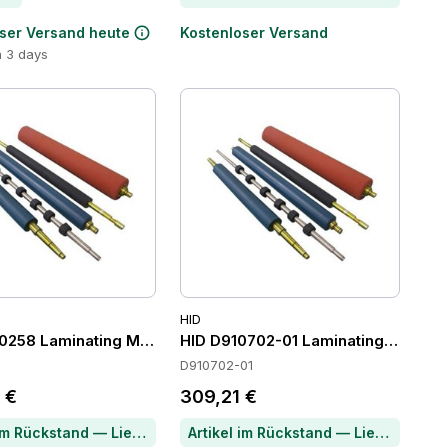
ser Versand heute
Kostenloser Versand
n 3 days
HID
s
0258 Laminating Modules
HID D910702-01 Laminating Module
D910702-01
 €
309,21 €
Artikel im Rückstand — Lieferzeit per Chat erfragen
Artikel im Rückstand — Lieferzeit per Chat erfragen