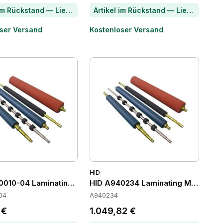
Artikel im Rückstand — Lieferzeit per Chat erfragen
Artikel im Rückstand — Lieferzeit per Chat erfragen
ser Versand
Kostenloser Versand
HID
0010-04 Laminating Modules
HID A940234 Laminating Modules
04
A940234
 €
1.049,82 €