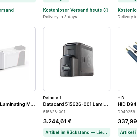
ersand
Kostenloser Versand heute
Kostenlo
Delivery in 3 days
Delivery i
Datacard
HID
2 Laminating Modules
Datacard 515626-001 Laminating Module
HID D94
515626-001
D940258
3.244,61 €
337,99
Artikel im Rückstand — Lieferzeit per Chat erfragen