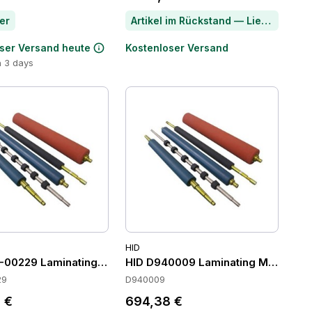
er
Artikel im Rückstand — Lieferzeit per Chat erfragen
ser Versand heute
Kostenloser Versand
n 3 days
HID
-00229 Laminating Modules
HID D940009 Laminating Modules
29
D940009
 €
694,38 €