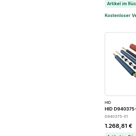
Kostenloser V
HID
HID D940375-
D940375-01
1.268,81 €