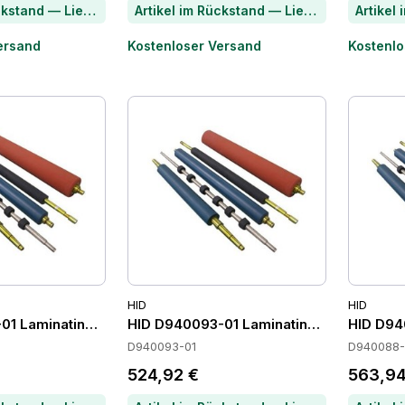
Artikel im Rückstand — Lieferzeit per Chat erfragen
Artikel im Rückstand — Lieferzeit per Chat erfragen
ersand
Kostenloser Versand
Kostenlo
HID
HID
01 Laminating Modules
HID D940093-01 Laminating Modules
HID D94
D940093-01
D940088-
524,92 €
563,94