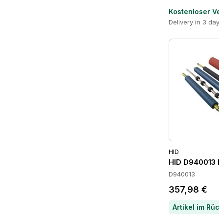
Kostenloser V
Delivery in 3 da
HID
HID D940013 
D940013
357,98 €