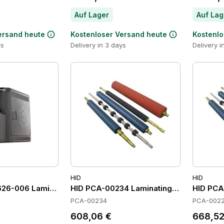
Auf Lager
Auf Lag
ersand heute
Kostenloser Versand heute
Kostenlo
ys
Delivery in 3 days
Delivery i
HID
HID
626-006 Laminating Modules
HID PCA-00234 Laminating Modules
HID PCA
PCA-00234
PCA-002
608,06 €
668,52