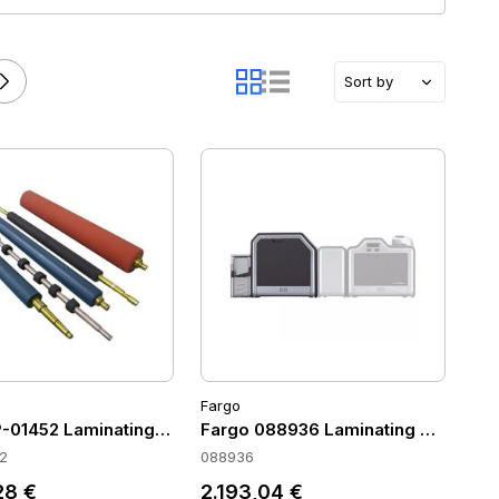
Sort by
Fargo
-01452 Laminating Modules
Fargo 088936 Laminating Modules
2
088936
28 €
2.193,04 €