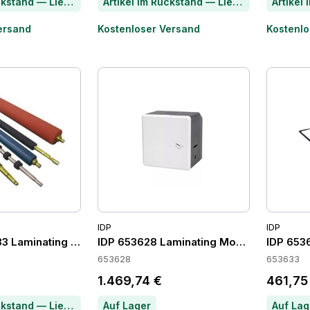
Artikel im Rückstand — Lieferzeit per Chat erfragen
Artikel im Rückstand — Lieferzeit per Chat erfragen
ersand
Kostenloser Versand
Kostenlo
IDP
IDP
3 Laminating Modules
IDP 653628 Laminating Modules
IDP 653
653628
653633
1.469,74 €
461,75
Artikel im Rückstand — Lieferzeit per Chat erfragen
Auf Lager
Auf Lag