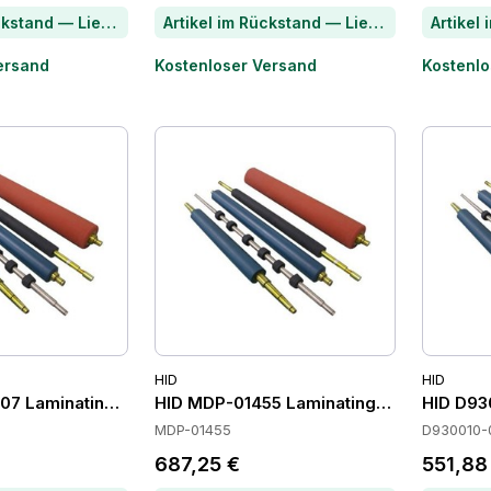
Artikel im Rückstand — Lieferzeit per Chat erfragen
Artikel im Rückstand — Lieferzeit per Chat erfragen
ersand
Kostenloser Versand
Kostenlo
HID
HID
07 Laminating Modules
HID MDP-01455 Laminating Modules
HID D93
MDP-01455
D930010-
687,25 €
551,88