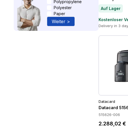
Polypropylene
Polyester
Auf Lager
Paper
Kostenloser V
Weiter >
Delivery in 3 da
Datacard
Datacard 515
515626-006
2.288,02 €