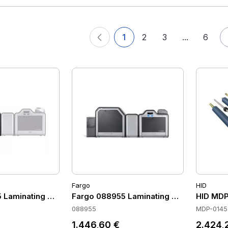
1
2
3
...
6
Fargo
HID
 Laminating Modules
Fargo 088955 Laminating Modules
HID MDP
088955
MDP-0145
1.446,60 €
2.424,