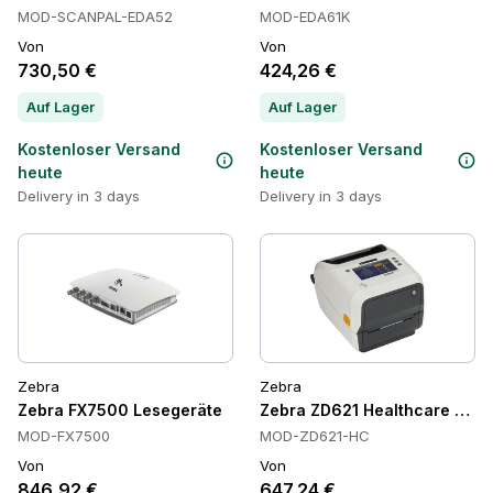
MOD-SCANPAL-EDA52
MOD-EDA61K
Von
Von
730,50 €
424,26 €
Auf Lager
Auf Lager
Kostenloser Versand
Kostenloser Versand
heute
heute
Delivery in 3 days
Delivery in 3 days
Zebra
Zebra
Zebra FX7500 Lesegeräte
Zebra ZD621 Healthcare Etiket
MOD-FX7500
MOD-ZD621-HC
Von
Von
846,92 €
647,24 €