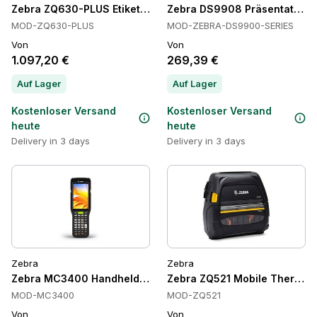
Zebra ZQ630-PLUS Etikettendrucker
Zebra DS9908 Präsentations
MOD-ZQ630-PLUS
MOD-ZEBRA-DS9900-SERIES
Von
Von
1.097,20 €
269,39 €
Auf Lager
Auf Lager
Kostenloser Versand
Kostenloser Versand
heute
heute
Delivery in 3 days
Delivery in 3 days
Zebra
Zebra
Zebra MC3400 Handheld-Computer, Wi-Fi 6E, 7000 mAh, IP
Zebra ZQ521 Mobile Thermodru
MOD-MC3400
MOD-ZQ521
Von
Von