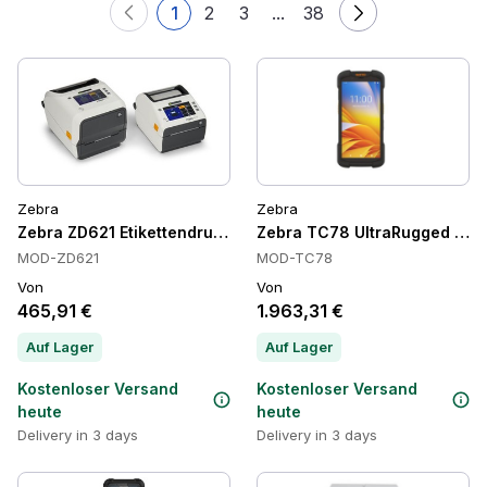
1
2
3
...
38
Zebra
Zebra
Zebra ZD621 Etikettendrucker, USB, Ethernet, Bluetooth
Zebra TC78 UltraRugged 5G H
MOD-ZD621
MOD-TC78
Von
Von
465,91 €
1.963,31 €
Auf Lager
Auf Lager
Kostenloser Versand
Kostenloser Versand
heute
heute
Delivery in 3 days
Delivery in 3 days