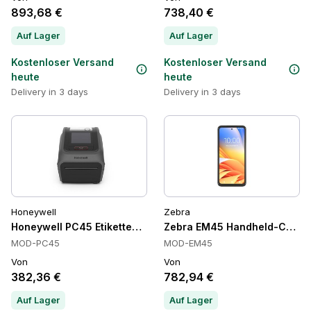
893,68 €
738,40 €
Auf Lager
Auf Lager
Kostenloser Versand
Kostenloser Versand
heute
heute
Delivery in 3 days
Delivery in 3 days
Honeywell
Zebra
Honeywell PC45 Etikettendrucker, Ethernet, Direktthermisch,
Zebra EM45 Handheld-Compute
MOD-PC45
MOD-EM45
Von
Von
382,36 €
782,94 €
Auf Lager
Auf Lager