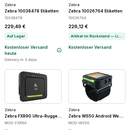
Zebra
Zebra
Zebra 10038478 Etiketten
Zebra 10026764 Etiketten
10038478
10026764
229,49 €
226,12 €
Auf Lager
Artikel im Rückstand — Lieferzeit per Chat erfragen
Kostenloser Versand
Kostenloser Versand
heute
Delivery in 3 days
Zebra
Zebra
Zebra FXR90 Ultra-Rugged UHF RFID Festmontage-Scanner, Wi
Zebra WS50 Android Wearable
MOD-FXR90
MOD-WS50