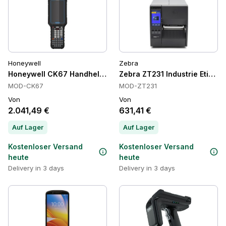
Honeywell
Zebra
Honeywell CK67 Handheld-Computer, Wi-Fi 6E, IP65/IP68
Zebra ZT231 Industrie Etikett
MOD-CK67
MOD-ZT231
Von
Von
2.041,49 €
631,41 €
Auf Lager
Auf Lager
Kostenloser Versand
Kostenloser Versand
heute
heute
Delivery in 3 days
Delivery in 3 days