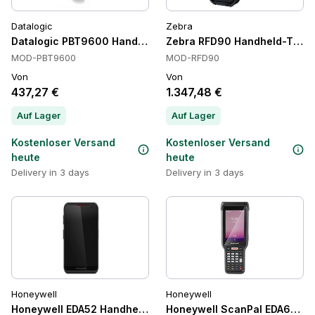
Datalogic
Zebra
Datalogic PBT9600 Handheld Barcode-Scanner
Zebra RFD90 Handheld-Termi
MOD-PBT9600
MOD-RFD90
Von
Von
437,27 €
1.347,48 €
Auf Lager
Auf Lager
Kostenloser Versand
Kostenloser Versand
heute
heute
Delivery in 3 days
Delivery in 3 days
Honeywell
Honeywell
Honeywell EDA52 Handheld-Computer, IP67
Honeywell ScanPal EDA61K Ha