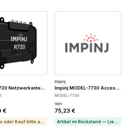
Impinj
R720 Netzwerkantennen
Impinj MODEL-7730 Accessories
0
MODEL-7730
Von
0 €
75,23 €
Für Preis oder Kauf bitte anrufen
Artikel im Rückstand — Lieferzeit per Chat erfragen