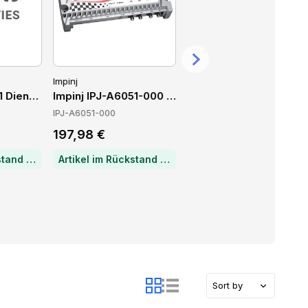
Impinj
Impinj
1 Dienstleistungen
Impinj IPJ-A6051-000 Accessories
Impinj IPJ-A6001-000 
IPJ-A6051-000
IPJ-A6001-000
197,98 €
348,44 €
Artikel im Rückstand — Lieferzeit per Chat erfragen
Artikel im Rückstand — Lieferzeit per Chat erfragen
Auf Lager
Kostenloser Versand
heute
Delivery in 3 days
Sort by