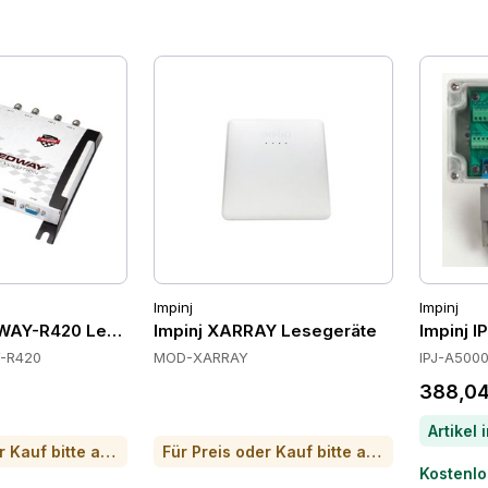
Impinj
Impinj
DWAY-R420 Lesegeräte
Impinj XARRAY Lesegeräte
Impinj 
-R420
MOD-XARRAY
IPJ-A500
388,04
Für Preis oder Kauf bitte anrufen
Für Preis oder Kauf bitte anrufen
Kostenlo