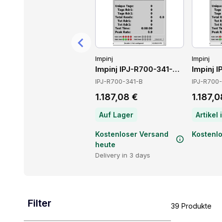
Impinj
Impinj
Impinj
cessories
Impinj IPJ-A0404-000 Netzwerkantennen
Impinj IPJ-R700-341-B Lesegerät
Impinj 
IPJ-A0404-000
IPJ-R700-341-B
IPJ-R700
269,25 €
1.187,08 €
1.187,0
Artikel im Rückstand — Lieferzeit per Chat erfragen
Auf Lager
Kostenloser Versand
Kostenloser Versand
Kostenl
heute
Delivery in 3 days
Filter
39 Produkte