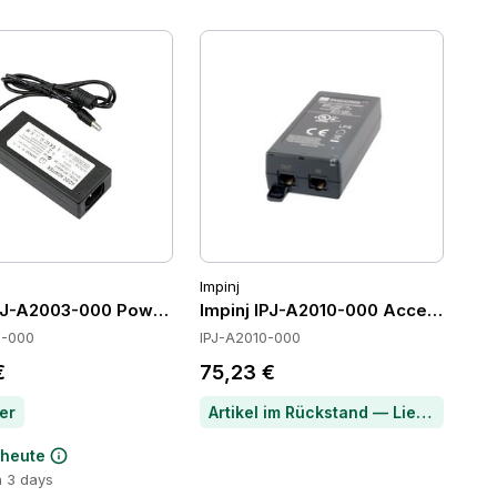
Impinj
IPJ-A2003-000 Power Supply
Impinj IPJ-A2010-000 Accessories
3-000
IPJ-A2010-000
€
75,23 €
er
Artikel im Rückstand — Lieferzeit per Chat erfragen
 heute
n 3 days