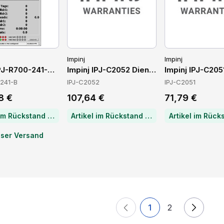
Impinj
Impinj
e
IPJ-R700-241-B Lesegeräte
Impinj IPJ-C2052 Dienstleistungen
Impinj IPJ-C205
-241-B
IPJ-C2052
IPJ-C2051
8 €
107,64 €
71,79 €
Artikel im Rückstand — Lieferzeit per Chat erfragen
Artikel im Rückstand — Lieferzeit per Chat erfragen
oser Versand
1
2