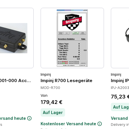
Impinj
Impinj
6001-000 Accessories
Impinj R700 Lesegeräte
Impinj 
MOD-R700
IPJ-A200
Von
75,23 
179,42 €
Auf Lag
Auf Lager
ersand heute
Versand
Kostenloser Versand heute
ys
Delivery i