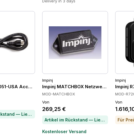
Delivery in 3 days
Impinj
Impinj
2051-USA Accessories
Impinj MATCHBOX Netzwerkantennen
Impinj 
MOD-MATCHBOX
MOD-R72
Von
Von
269,25 €
1.616,1
Artikel im Rückstand — Lieferzeit per Chat erfragen
Artikel im Rückstand — Lieferzeit per Chat erfragen
Kostenloser Versand