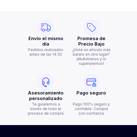
Envío el mismo
Promesa de
día
Precio Bajo
Pedidos realizados
¿Viste un artículo más
antes de las 14:30
barato en otro lugar?
¡Muéstranos y lo
superaremos!
Asesoramiento
Pago seguro
personalizado
Te guiaremos a
Pago 100% seguro y
través de todo el
confiable. Compra
proceso de compra
con confianza