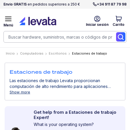
Envío GRATIS
en pedidos superiores a 250 €
+34 911 87 79 98
Iniciar sesión
Carrito
Menú
Inicio
Computadoras
Escritorios
Estaciones de trabajo
Estaciones de trabajo
Las estaciones de trabajo Levata proporcionan
computación de alto rendimiento para aplicaciones
profesionales exigentes. Diseñadas para ingeniería,
Show more
diseño y cargas de trabajo intensivas en datos, ofrecen
estabilidad y potencia para entornos empresariales
avanzados.
Get help from a Estaciones de trabajo
Expert!
What is your operating system?