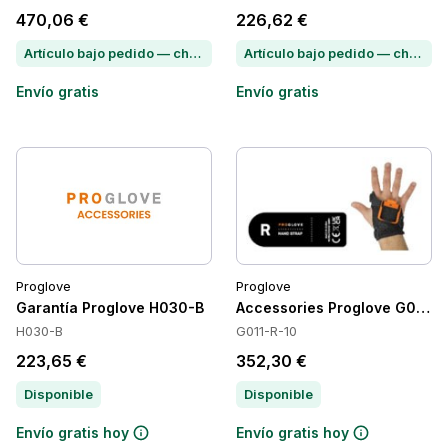
470,06 €
226,62 €
Artículo bajo pedido — chatea para conocer el plazo de entrega
Artículo bajo pedido — chatea para conocer el plazo de entrega
Envío gratis
Envío gratis
Proglove
Proglove
Garantía Proglove H030-B
Accessories Proglove G011-R
H030-B
G011-R-10
223,65 €
352,30 €
Disponible
Disponible
Envío gratis hoy
Envío gratis hoy