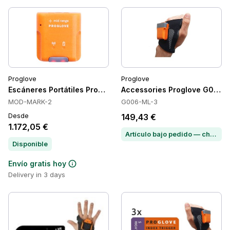
Proglove
Proglove
Escáneres Portátiles Proglove MARK 2, en la Parte Posterior 
Accessories Proglove G006-
MOD-MARK-2
G006-ML-3
Desde
149,43 €
1.172,05 €
Artículo bajo pedido — chatea para conocer el plazo de entrega
Disponible
Envío gratis hoy
Delivery in 3 days