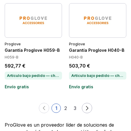
Proglove
Proglove
Garantía Proglove H059-B
Garantía Proglove H040-B
H059-B
H040-B
592,77 €
503,70 €
Artículo bajo pedido — chatea para conocer el plazo de entrega
Artículo bajo pedido — chatea para conocer el plazo de entrega
Envío gratis
Envío gratis
1
2
3
ProGlove es un proveedor líder de soluciones de