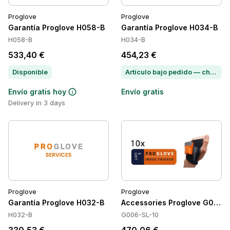
Proglove
Proglove
Garantía Proglove H058-B
Garantía Proglove H034-B
H058-B
H034-B
533,40 €
454,23 €
Disponible
Artículo bajo pedido — chatea para conocer el plazo de entrega
Envío gratis hoy
Envío gratis
Delivery in 3 days
Proglove
Proglove
Garantía Proglove H032-B
Accessories Proglove G006-
H032-B
G006-SL-10