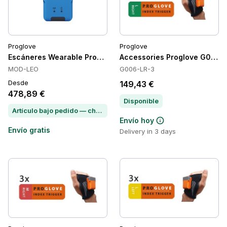
Proglove
Proglove
Escáneres Wearable Proglove LEO, 1D/2D, Bluetooth 5.1, 35 g
Accessories Proglove G006-
MOD-LEO
G006-LR-3
Desde
149,43 €
478,89 €
Disponible
Artículo bajo pedido — chatea para conocer el plazo de entrega
Envío hoy
Envío gratis
Delivery in 3 days