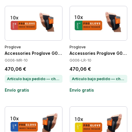
Proglove
Proglove
Accessories Proglove G006-MR-10
Accessories Proglove G006-
G006-MR-10
G006-LR-10
470,06 €
470,06 €
Artículo bajo pedido — chatea para conocer el plazo de entrega
Artículo bajo pedido — chatea para conocer el plazo de entrega
Envío gratis
Envío gratis