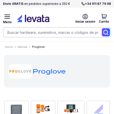
Envío GRATIS
en pedidos superiores a 250 €
+34 911 87 79 98
Iniciar sesión
Carrito
Menú
Inicio
marcas
Proglove
Proglove