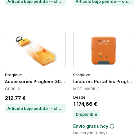
Artículo bajo pedido — chatea para conocer el plazo de entrega
Artículo bajo pedido — chatea para conocer el plazo de entrega
Proglove
Proglove
Accessories Proglove G008-2
Lectores Portátiles Proglove
G008-2
MOD-MARK-3
Desde
212,77 €
1.174,66 €
Artículo bajo pedido — chatea para conocer el plazo de entrega
Disponible
Envío gratis hoy
Delivery in 3 days