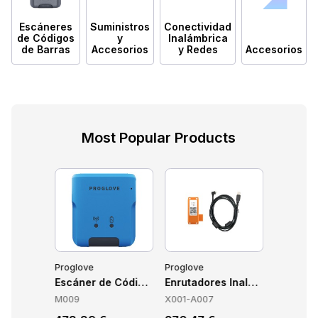
Escáneres
Suministros
Conectividad
de Códigos
y
Inalámbrica
de Barras
Accesorios
y Redes
Accesorios
Most Popular Products
Proglove
Proglove
Proglove
roglove H033-B
Escáner de Código de Barras Portátil ProGlove LEO R
Enrutadores Inalámbricos Pr
Accesso
M009
X001-A007
G006-SR-