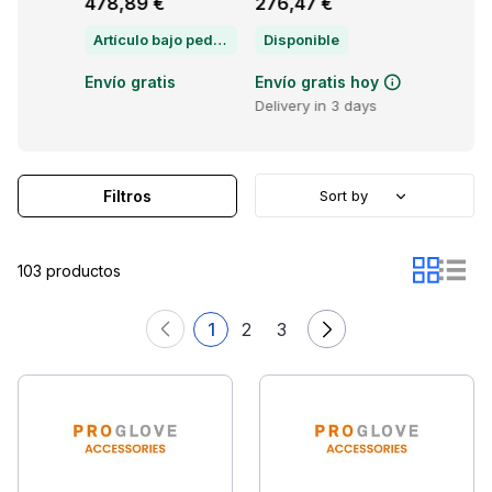
478,89 €
276,47 €
470,06
Artículo bajo pedido — chatea para conocer el plazo de entrega
Disponible
s hoy
Envío gratis
Envío gratis hoy
Envío gr
3 days
Delivery in 3 days
Filtros
Sort by
103 productos
1
2
3