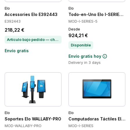
Elo
Elo
Accessories Elo E392443
Todo-en-Uno Elo I-SERIES-5
E392443
MOD-I-SERIES-5
Desde
218,22 €
924,21 €
Artículo bajo pedido — chatea para conocer el plazo de entrega
Disponible
Envío gratis
Envío gratis hoy
Delivery in 3 days
Elo
Elo
Soportes Elo WALLABY-PRO
Computadoras Táctiles Elo I-
MOD-WALLABY-PRO
MOD-I-SERIES