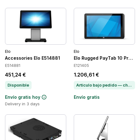
Elo
Elo
Accessories Elo E514881
Elo Rugged PayTab 10 Pro Tab
E514881
E121405
451,24 €
1.206,61 €
Disponible
Artículo bajo pedido — chatea para conocer el plazo de entrega
Envío gratis hoy
Envío gratis
Delivery in 3 days