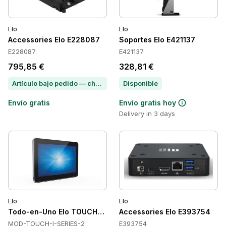
Elo
Elo
Accessories Elo E228087
Soportes Elo E421137
E228087
E421137
795,85 €
328,81 €
Artículo bajo pedido — chatea para conocer el plazo de entrega
Disponible
Envío gratis
Envío gratis hoy
Delivery in 3 days
Elo
Elo
Todo-en-Uno Elo TOUCH-I-SERIES-2
Accessories Elo E393754
MOD-TOUCH-I-SERIES-2
E393754