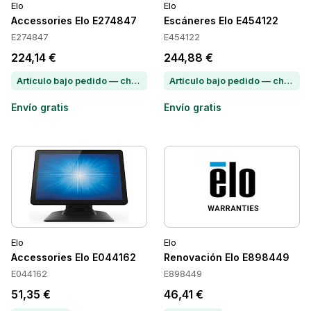
Elo
Elo
Accessories Elo E274847
Escáneres Elo E454122
E274847
E454122
224,14 €
244,88 €
Artículo bajo pedido — chatea para conocer el plazo de entrega
Artículo bajo pedido — chatea para conocer el plazo de entrega
Envío gratis
Envío gratis
Elo
Elo
Accessories Elo E044162
Renovación Elo E898449
E044162
E898449
51,35 €
46,41 €