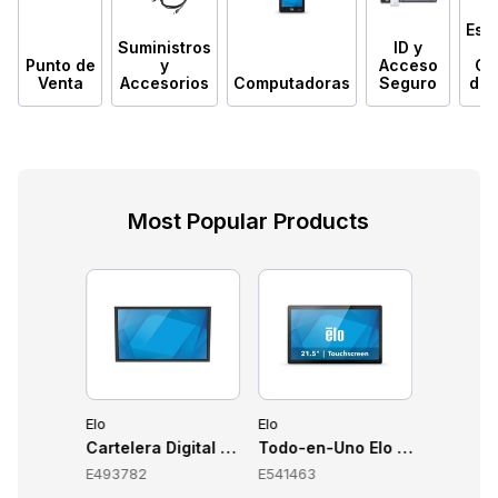
Esc
Suministros
ID y
Punto de
y
Acceso
Có
Venta
Accesorios
Computadoras
Seguro
de 
Most Popular Products
Elo
Elo
Elo
OS Elo E-Series 3 15.6", N97, 8GB, 128GB, Windows 11 IoT, Negr
Cartelera Digital Elo E493782
Todo-en-Uno Elo E541463
Carteler
E493782
E541463
E344260