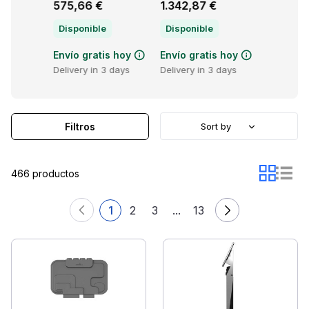
€
575,66 €
1.342,87 €
1.450,5
Disponible
Disponible
Disponi
s hoy
Envío gratis hoy
Envío gratis hoy
Envío gr
3 days
Delivery in 3 days
Delivery in 3 days
Delivery 
Filtros
Sort by
466 productos
1
2
3
...
13