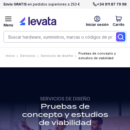
Envío GRATIS
en pedidos superiores a 250 €
+34 911 87 79 98
Iniciar sesión
Carrito
Menú
Pruebas de concepto y
Inicio
Servicios
Servicios de diseño
estudios de viabilidad
SERVICIOS DE DISEÑO
Pruebas de
concepto y estudios
de viabilidad