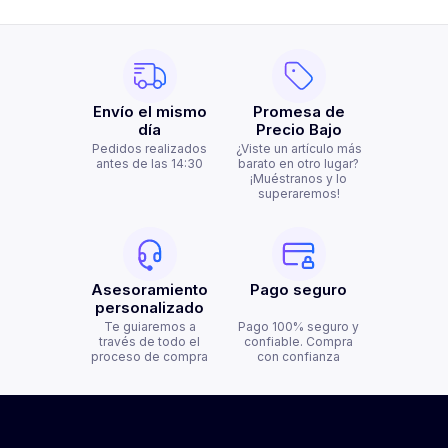
Envío el mismo
Promesa de
día
Precio Bajo
Pedidos realizados
¿Viste un artículo más
antes de las 14:30
barato en otro lugar?
¡Muéstranos y lo
superaremos!
Asesoramiento
Pago seguro
personalizado
Te guiaremos a
Pago 100% seguro y
través de todo el
confiable. Compra
proceso de compra
con confianza