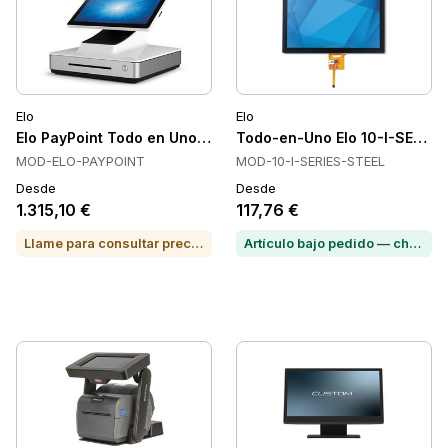
Elo
Elo
Elo PayPoint Todo en Uno, Táctil, Impresora de Recibos, Caj
Todo-en-Uno Elo 10-I-SERIES
MOD-ELO-PAYPOINT
MOD-10-I-SERIES-STEEL
Desde
Desde
1.315,10 €
117,76 €
Llame para consultar precio o para comprar
Artículo bajo pedido — chatea para conocer el plazo de entrega