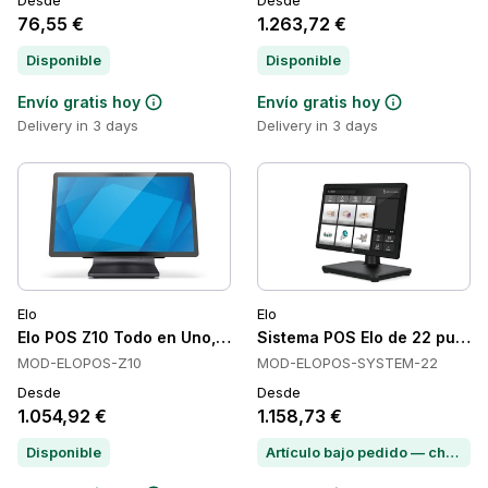
Desde
Desde
76,55 €
1.263,72 €
Disponible
Disponible
Envío gratis hoy
Envío gratis hoy
Delivery in 3 days
Delivery in 3 days
Elo
Elo
Elo POS Z10 Todo en Uno, Android 10, 15.6 in, 4 GB
Sistema POS Elo de 22 pulgad
MOD-ELOPOS-Z10
MOD-ELOPOS-SYSTEM-22
Desde
Desde
1.054,92 €
1.158,73 €
Disponible
Artículo bajo pedido — chatea para conocer el plazo de entrega