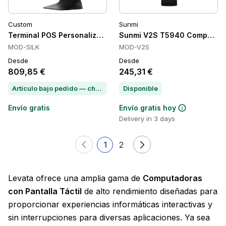
Custom
Sunmi
Terminal POS Personalizado de Seda Todo en Uno, SSD, USB, 
Sunmi V2S T5940 Computadora
MOD-SILK
MOD-V2S
Desde
Desde
809,85 €
245,31 €
Artículo bajo pedido — chatea para conocer el plazo de entrega
Disponible
Envío gratis
Envío gratis hoy
Delivery in 3 days
1
2
Levata ofrece una amplia gama de
Computadoras
con Pantalla Táctil
de alto rendimiento diseñadas para
proporcionar experiencias informáticas interactivas y
sin interrupciones para diversas aplicaciones. Ya sea