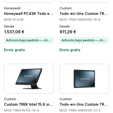
Honeywell
Custom
Honeywell PC43K Todo en Uno, térmico directo, 300 dpi, 7 i
Todo-en-Uno Custom TREK-A
MOD-PC43K
MOD-TREK-ANDROID-15-6
Desde
Desde
1.537,06 €
911,29 €
Artículo bajo pedido — chatea para conocer el plazo de entrega
Artículo bajo pedido — chatea para conocer el plazo de entrega
Envío gratis
Envío gratis
Custom
Custom
Custom TREK Intel 15.6 in Todo en Uno, Pantalla Táctil, 15.6 i
Todo-en-Uno Custom TREK-A
MOD-TREK-INTEL-15-6
MOD-TREK-ANDROID-21-5