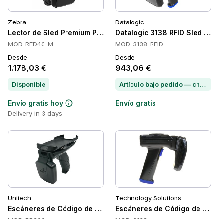
Zebra
Datalogic
Lector de Sled Premium Plus RFD40-M de Zebra
Datalogic 3138 RFID Sled Rea
MOD-RFD40-M
MOD-3138-RFID
Desde
Desde
1.178,03 €
943,06 €
Disponible
Artículo bajo pedido — chatea para conocer el plazo de entrega
Envío gratis hoy
Envío gratis
Delivery in 3 days
Unitech
Technology Solutions
Escáneres de Código de Barras Portátiles Unitech RP200
Escáneres de Código de Barra