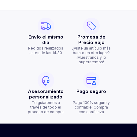
Envío el mismo
Promesa de
día
Precio Bajo
Pedidos realizados
¿Viste un artículo más
antes de las 14:30
barato en otro lugar?
¡Muéstranos y lo
superaremos!
Asesoramiento
Pago seguro
personalizado
Te guiaremos a
Pago 100% seguro y
través de todo el
confiable. Compra
proceso de compra
con confianza