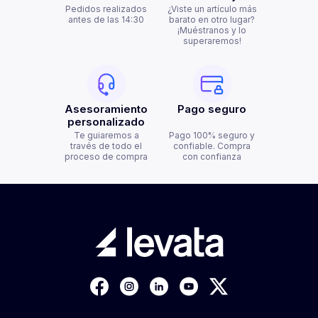
Pedidos realizados
¿Viste un artículo más
antes de las 14:30
barato en otro lugar?
¡Muéstranos y lo
superaremos!
Asesoramiento
Pago seguro
personalizado
Te guiaremos a
Pago 100% seguro y
través de todo el
confiable. Compra
proceso de compra
con confianza