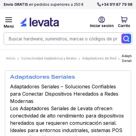
Envío GRATIS
en pedidos superiores a 250 €
+34 911 87 79 98
Iniciar sesión
Carrito
Menú
Adaptad
Inicio
Conectividad Inalámbrica y Redes
Adaptadores de Red
Seriales
Adaptadores Seriales
Adaptadores Seriales – Soluciones Confiables
para Conectar Dispositivos Heredados a Redes
Modernas
Los Adaptadores Seriales de Levata ofrecen
conectividad de alto rendimiento para dispositivos
heredados que requieren comunicación serial.
Ideales para entornos industriales, sistemas POS