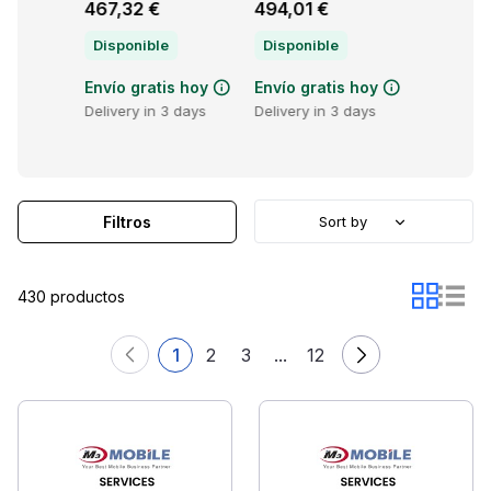
467,32 €
494,01 €
494,01 
Disponible
Disponible
Disponi
s hoy
Envío gratis hoy
Envío gratis hoy
Envío gr
3 days
Delivery in 3 days
Delivery in 3 days
Delivery 
Filtros
Sort by
430 productos
1
2
3
...
12