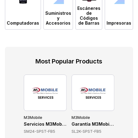
Escáneres
Suministros
de
y
Códigos
Computadoras
Accesorios
de Barras
Impresoras
Most Popular Products
M3Mobile
M3Mobile
M3Mobile
ST-XB5-LR
es M3Mobile UL20-SPST-XB5
Servicios M3Mobile SM24-SPST-FB5
Garantía M3Mobile SL2K-SPS
Garantí
XB5
SM24-SPST-FB5
SL2K-SPST-FB5
PC10-SPS