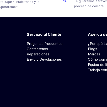
Te guiaremos a través
tro lugar? ¡Muéstranos y lo
proceso de compra
uperaremos!
Servicio al Cliente
Acerca de
Preguntas frecuentes
¿Por qué L
Contáctenos
Blogs
Reparaciones
Marcas
Envío y Devoluciones
Cómo comp
Equipo de l
Trabaja con