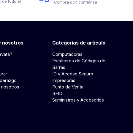
 de todo el
Compra con confianza
 nosotros
Categorías de artículo
evata?
Computadoras
Escáneres de Códigos de
Barras
rar
ID y Acceso Seguro
iderazgo
Impresoras
 nosotros
Punto de Venta
RFID
Suministros y Accesorios