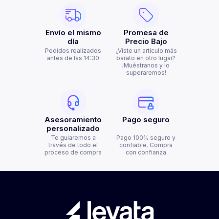
Envío el mismo
Promesa de
día
Precio Bajo
Pedidos realizados
¿Viste un artículo más
antes de las 14:30
barato en otro lugar?
¡Muéstranos y lo
superaremos!
Asesoramiento
Pago seguro
personalizado
Te guiaremos a
Pago 100% seguro y
través de todo el
confiable. Compra
proceso de compra
con confianza