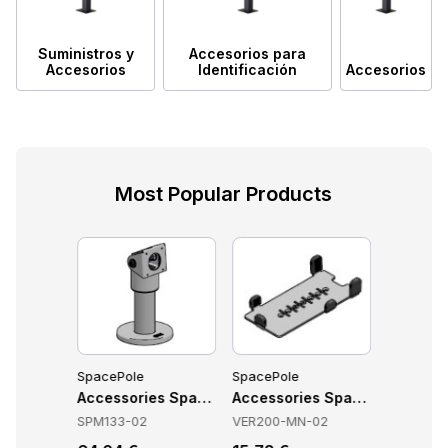
Suministros y
Accesorios para
Accesorios
Identificación
Accesorios
Most Popular Products
SpacePole
SpacePole
SpacePol
-02
SpacePole SPK511-02
Accessories SpacePole SPM133-02
Accessories SpacePole VER
Accesso
SPM133-02
VER200-MN-02
SPV3301-