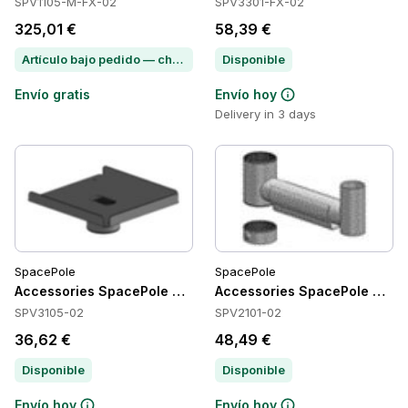
SPV1105-M-FX-02
SPV3301-FX-02
325,01 €
58,39 €
Artículo bajo pedido — chatea para conocer el plazo de entrega
Disponible
Envío gratis
Envío hoy
Delivery in 3 days
SpacePole
SpacePole
Accessories SpacePole SPV3105-02
Accessories SpacePole SPV2
SPV3105-02
SPV2101-02
36,62 €
48,49 €
Disponible
Disponible
Envío hoy
Envío hoy