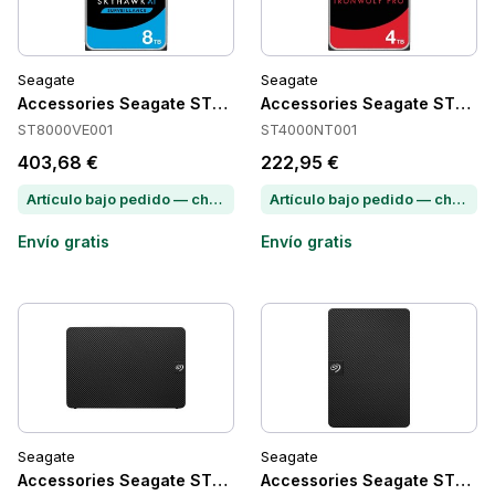
Seagate
Seagate
Accessories Seagate ST8000VE001
Accessories Seagate ST400
ST8000VE001
ST4000NT001
403,68 €
222,95 €
Artículo bajo pedido — chatea para conocer el plazo de entrega
Artículo bajo pedido — chatea para conocer el plazo de entrega
Envío gratis
Envío gratis
Seagate
Seagate
Accessories Seagate STKP10000400
Accessories Seagate STKM