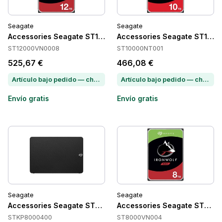
Seagate
Seagate
Accessories Seagate ST12000VN0008
Accessories Seagate ST100
ST12000VN0008
ST10000NT001
525,67 €
466,08 €
Artículo bajo pedido — chatea para conocer el plazo de entrega
Artículo bajo pedido — chatea para conocer el plazo de entrega
Envío gratis
Envío gratis
Seagate
Seagate
Accessories Seagate STKP8000400
Accessories Seagate ST80
STKP8000400
ST8000VN004