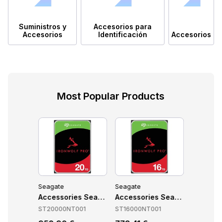
Suministros y
Accesorios para
Accesorios
Identificación
Accesorios
Most Popular Products
Seagate
Seagate
Seagate
E001
es Seagate STLC20000400
Accessories Seagate ST20000NT001
Accessories Seagate ST160
Accesso
400
ST20000NT001
ST16000NT001
STJR200