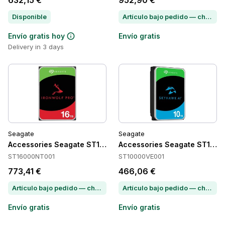
632,15 €
952,90 €
Disponible
Artículo bajo pedido — chatea para conocer el plazo de entrega
Envío gratis hoy
Envío gratis
Delivery in 3 days
Seagate
Seagate
Accessories Seagate ST16000NT001
Accessories Seagate ST100
ST16000NT001
ST10000VE001
773,41 €
466,06 €
Artículo bajo pedido — chatea para conocer el plazo de entrega
Artículo bajo pedido — chatea para conocer el plazo de entrega
Envío gratis
Envío gratis