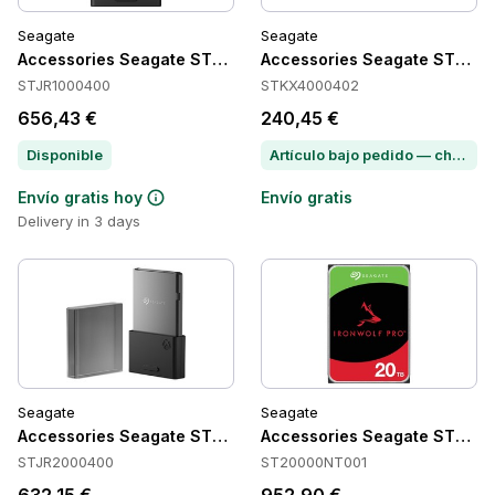
Seagate
Seagate
Accessories Seagate STJR1000400
Accessories Seagate STKX
STJR1000400
STKX4000402
656,43 €
240,45 €
Disponible
Artículo bajo pedido — chatea para conocer el plazo de entrega
Envío gratis hoy
Envío gratis
Delivery in 3 days
Seagate
Seagate
Accessories Seagate STJR2000400
Accessories Seagate ST20
STJR2000400
ST20000NT001