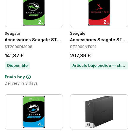
Seagate
Seagate
Accessories Seagate ST2000DM008
Accessories Seagate ST200
ST2000DM008
ST2000NT001
141,87 €
207,39 €
Disponible
Artículo bajo pedido — chatea para conocer el plazo de entrega
Envío hoy
Delivery in 3 days