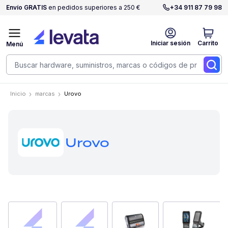
Envío GRATIS
en pedidos superiores a 250 €
+34 911 87 79 98
Iniciar sesión
Carrito
Menú
Inicio
marcas
Urovo
Urovo