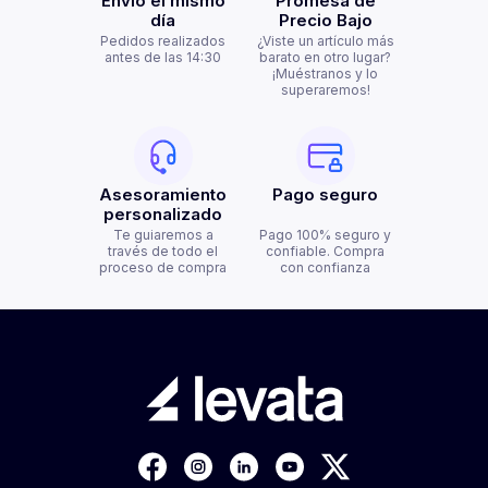
Envío el mismo
Promesa de
día
Precio Bajo
Pedidos realizados
¿Viste un artículo más
antes de las 14:30
barato en otro lugar?
¡Muéstranos y lo
superaremos!
Asesoramiento
Pago seguro
personalizado
Te guiaremos a
Pago 100% seguro y
través de todo el
confiable. Compra
proceso de compra
con confianza