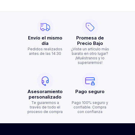
Envío el mismo
Promesa de
día
Precio Bajo
Pedidos realizados
¿Viste un artículo más
antes de las 14:30
barato en otro lugar?
¡Muéstranos y lo
superaremos!
Asesoramiento
Pago seguro
personalizado
Te guiaremos a
Pago 100% seguro y
través de todo el
confiable. Compra
proceso de compra
con confianza