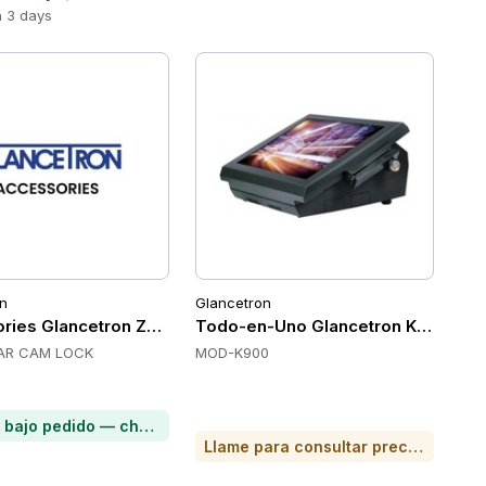
n 3 days
n
Glancetron
T4
ories Glancetron Z3TUBULAR-CAM-LOCK
Todo-en-Uno Glancetron K900
AR CAM LOCK
MOD-K900
Artículo bajo pedido — chatea para conocer el plazo de entrega
Llame para consultar precio o para comprar