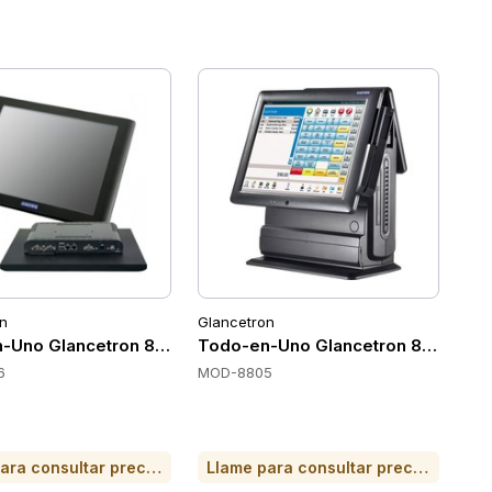
n
Glancetron
-Uno Glancetron 8806
Todo-en-Uno Glancetron 8805
6
MOD-8805
Llame para consultar precio o para comprar
Llame para consultar precio o para comprar