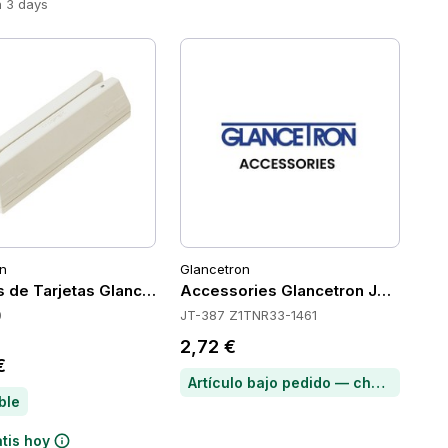
n 3 days
n
Glancetron
 de Tarjetas Glancetron 1290
Accessories Glancetron JT-387-Z
0
JT-387 Z1TNR33-1461
2,72 €
€
Artículo bajo pedido — chatea para conocer el plazo de entrega
ble
atis hoy