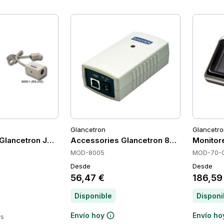
Glancetron
Glancetro
Glancetron JO-8005001-00
Accessories Glancetron 8005
Monitor
MOD-8005
MOD-70-
Desde
Desde
56,47 €
186,59
Disponible
Disponi
Envío hoy
Envío ho
ys