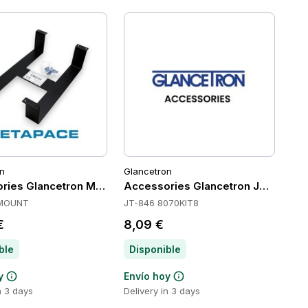
n
Glancetron
ries Glancetron META-K2MOUNT
Accessories Glancetron JT-846-8
MOUNT
JT-846 8070KIT8
€
8,09 €
ble
Disponible
y
Envío hoy
n 3 days
Delivery in 3 days