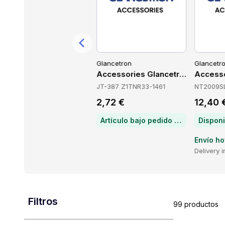
Glancetron
Glancetron
Glancetr
P073V220D071
Accessories Glancetron JT-846-8070KIT8
Accessories Glancetron JT-387-
Access
JT-846 8070KIT8
JT-387 Z1TNR33-1461
NT2009S
8,09 €
2,72 €
12,40 
Disponible
Artículo bajo pedido — chatea para conocer el plazo de entrega
Disponi
Envío hoy
Envío ho
Delivery in 3 days
Delivery 
Filtros
99 productos