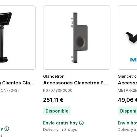
Glancetron
Glancetro
ra Clientes Glancetron GLANCETRON-70-ST
Accessories Glancetron P070730P0000
Accesso
ON-70-ST
P070730P0000
META-K2
251,11 €
49,06 
Disponible
Disponi
Envío gratis hoy
Envío ho
oy
Delivery in 3 days
Delivery i
ys