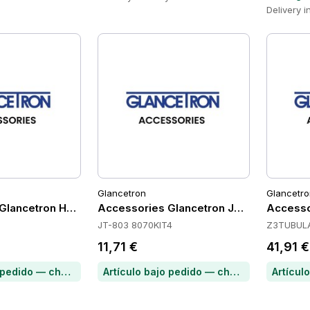
Delivery i
Glancetron
Glancetro
 Glancetron HOLDCCD
Accessories Glancetron JT-803-8070KI
Access
JT-803 8070KIT4
Z3TUBUL
11,71 €
41,91 €
Artículo bajo pedido — chatea para conocer el plazo de entrega
Artículo bajo pedido — chatea para conocer el plazo de entrega