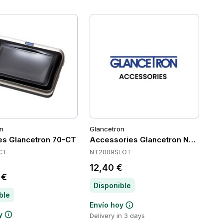
n
Glancetron
es Glancetron 70-CT
Accessories Glancetron NT2009S
CT
NT2009SLOT
12,40 €
 €
Disponible
ble
Envío hoy
y
Delivery in 3 days