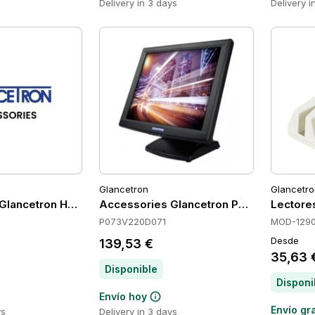
Delivery in 3 days
Delivery i
Glancetron
Glancetro
 Glancetron HOLDCCDSW
Accessories Glancetron P073V220D071
Lectores
P073V220D071
MOD-129
Desde
139,53 €
35,63 
Disponible
Disponi
Envío hoy
Envío gr
ys
Delivery in 3 days