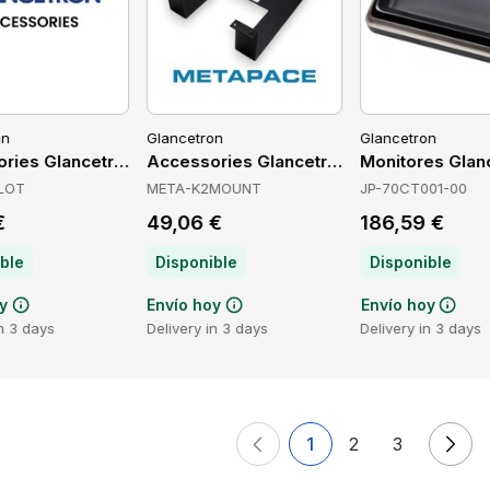
on
Glancetron
Glancetron
Z1TNR33-1461
ories Glancetron NT2009SLOT
Accessories Glancetron META-K2MOUN
Monitores Glan
LOT
META-K2MOUNT
JP-70CT001-00
€
49,06 €
186,59 €
ble
Disponible
Disponible
y
Envío hoy
Envío hoy
in 3 days
Delivery in 3 days
Delivery in 3 days
1
2
3