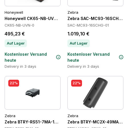
Honeywell
Zebra
Honeywell CK65-NB-UVN-0 Cradles
Zebra SAC-MC93-16SCHG-01 
CK65-NB-UVN-0
SAC-MC93-16SCHG-01
495,23 €
1.019,10 €
Auf Lager
Auf Lager
Kostenloser Versand
Kostenloser Versand
heute
heute
Delivery in 3 days
Delivery in 3 days
22%
22%
Zebra
Zebra
Zebra BTRY-RS51-7MA-10 Batteries
Zebra BTRY-MC2X-49MA-10 B