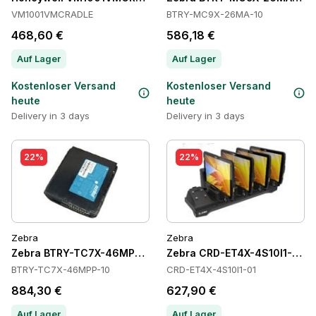
VM1001VMCRADLE
BTRY-MC9X-26MA-10
468,60 €
586,18 €
Auf Lager
Auf Lager
Kostenloser Versand
Kostenloser Versand
heute
heute
Delivery in 3 days
Delivery in 3 days
22%
22%
Zebra
Zebra
Zebra BTRY-TC7X-46MPP-10 Batteries
Zebra CRD-ET4X-4S10I1-01 C
BTRY-TC7X-46MPP-10
CRD-ET4X-4S10I1-01
884,30 €
627,90 €
Auf Lager
Auf Lager