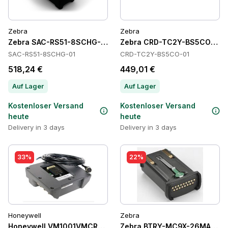
Zebra
Zebra
Zebra SAC-RS51-8SCHG-01 Batteries
Zebra CRD-TC2Y-BS5CO-01 C
SAC-RS51-8SCHG-01
CRD-TC2Y-BS5CO-01
518,24 €
449,01 €
Auf Lager
Auf Lager
Kostenloser Versand
Kostenloser Versand
heute
heute
Delivery in 3 days
Delivery in 3 days
33%
22%
Honeywell
Zebra
Honeywell VM1001VMCRADLE Cradles
Zebra BTRY-MC9X-26MA-10 Ba