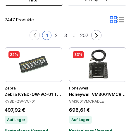
7447 Produkte
1
2
3
...
207
22%
33%
Zebra
Honeywell
Zebra KYBD-QW-VC-01 Tastaturen
Honeywell VM3001VMCRADLE
KYBD-QW-VC-01
VM3001VMCRADLE
497,92 €
698,61 €
Auf Lager
Auf Lager
Kostenloser Versand
Kostenloser Versand