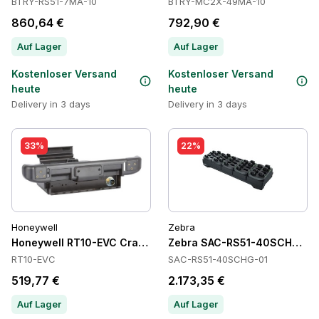
BTRY-RS51-7MA-10
BTRY-MC2X-49MA-10
860,64 €
792,90 €
Auf Lager
Auf Lager
Kostenloser Versand
Kostenloser Versand
heute
heute
Delivery in 3 days
Delivery in 3 days
33%
22%
Honeywell
Zebra
Honeywell RT10-EVC Cradles
Zebra SAC-RS51-40SCHG-01 B
RT10-EVC
SAC-RS51-40SCHG-01
519,77 €
2.173,35 €
Auf Lager
Auf Lager