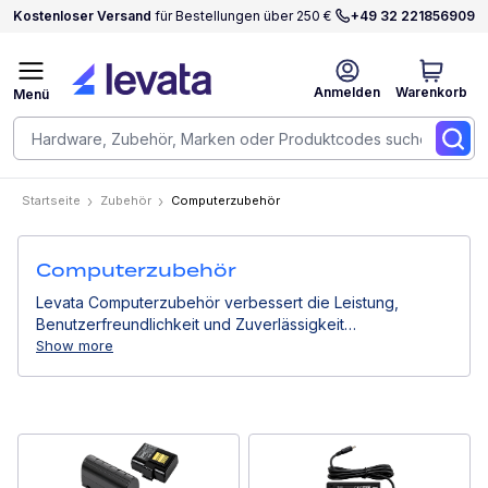
Kostenloser Versand
für Bestellungen über 250 €
+49 32 221856909
Anmelden
Warenkorb
Menü
Startseite
Zubehör
Computerzubehör
Computerzubehör
Levata Computerzubehör verbessert die Leistung,
Benutzerfreundlichkeit und Zuverlässigkeit
professioneller Computergeräte. Von Stromlösungen
Show more
über Montagesysteme bis hin zu Eingabegeräten
unterstützen sie effiziente Arbeitsabläufe in
Geschäftsumgebungen.