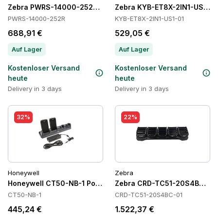
Zebra PWRS-14000-252R Power Supply
Zebra KYB-ET8X-2IN1-US1-01
PWRS-14000-252R
KYB-ET8X-2IN1-US1-01
688,91 €
529,05 €
Auf Lager
Auf Lager
Kostenloser Versand
Kostenloser Versand
heute
heute
Delivery in 3 days
Delivery in 3 days
32%
22%
Honeywell
Zebra
Honeywell CT50-NB-1 Power Supply
Zebra CRD-TC51-20S4BC-01 
CT50-NB-1
CRD-TC51-20S4BC-01
445,24 €
1.522,37 €