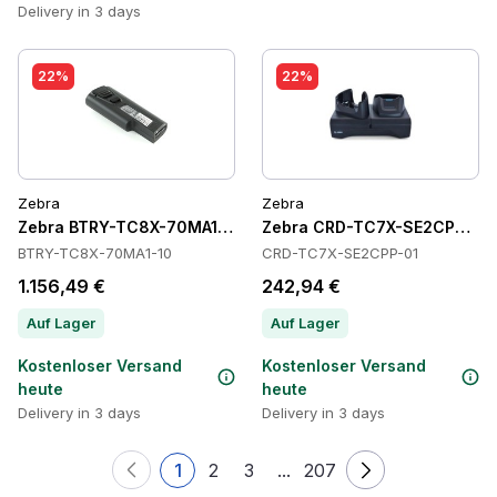
Delivery in 3 days
22%
22%
Zebra
Zebra
Zebra BTRY-TC8X-70MA1-10 Batteries
Zebra CRD-TC7X-SE2CPP-01 
BTRY-TC8X-70MA1-10
CRD-TC7X-SE2CPP-01
1.156,49 €
242,94 €
Auf Lager
Auf Lager
Kostenloser Versand
Kostenloser Versand
heute
heute
Delivery in 3 days
Delivery in 3 days
1
2
3
...
207