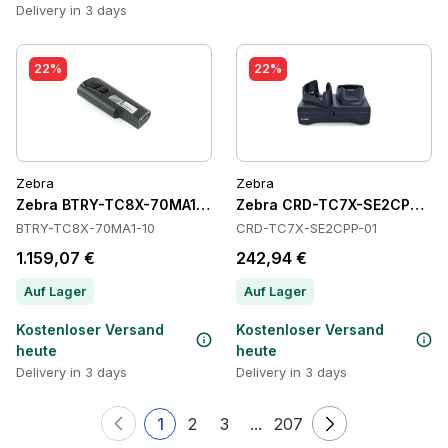
Delivery in 3 days
22%
22%
Zebra
Zebra
Zebra BTRY-TC8X-70MA1-10 Batteries
Zebra CRD-TC7X-SE2CPP-01 
BTRY-TC8X-70MA1-10
CRD-TC7X-SE2CPP-01
1.159,07 €
242,94 €
Auf Lager
Auf Lager
Kostenloser Versand
Kostenloser Versand
heute
heute
Delivery in 3 days
Delivery in 3 days
1
2
3
...
207