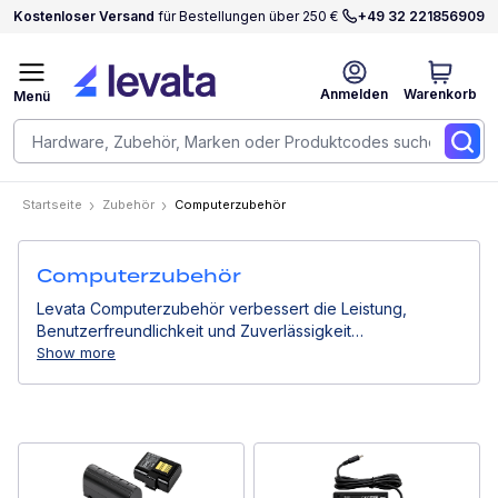
Kostenloser Versand
für Bestellungen über 250 €
+49 32 221856909
Anmelden
Warenkorb
Menü
Startseite
Zubehör
Computerzubehör
Computerzubehör
Levata Computerzubehör verbessert die Leistung,
Benutzerfreundlichkeit und Zuverlässigkeit
professioneller Computergeräte. Von Stromlösungen
Show more
über Montagesysteme bis hin zu Eingabegeräten
unterstützen sie effiziente Arbeitsabläufe in
Geschäftsumgebungen.