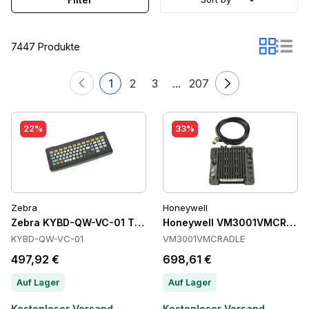
7447 Produkte
1
2
3
...
207
22%
33%
Zebra
Honeywell
Zebra KYBD-QW-VC-01 Tastaturen
Honeywell VM3001VMCRADLE
KYBD-QW-VC-01
VM3001VMCRADLE
497,92 €
698,61 €
Auf Lager
Auf Lager
Kostenloser Versand
Kostenloser Versand