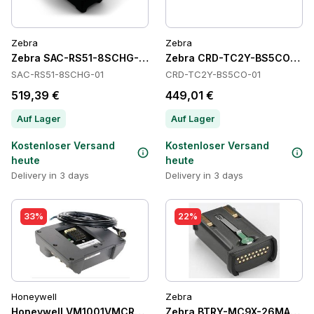
Zebra
Zebra
Zebra SAC-RS51-8SCHG-01 Batteries
Zebra CRD-TC2Y-BS5CO-01 C
SAC-RS51-8SCHG-01
CRD-TC2Y-BS5CO-01
519,39 €
449,01 €
Auf Lager
Auf Lager
Kostenloser Versand
Kostenloser Versand
heute
heute
Delivery in 3 days
Delivery in 3 days
33%
22%
Honeywell
Zebra
Honeywell VM1001VMCRADLE Cradles
Zebra BTRY-MC9X-26MA-10 Ba