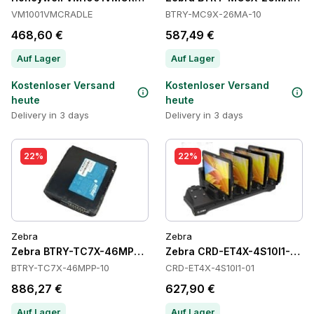
VM1001VMCRADLE
BTRY-MC9X-26MA-10
468,60 €
587,49 €
Auf Lager
Auf Lager
Kostenloser Versand
Kostenloser Versand
heute
heute
Delivery in 3 days
Delivery in 3 days
22%
22%
Zebra
Zebra
Zebra BTRY-TC7X-46MPP-10 Batteries
Zebra CRD-ET4X-4S10I1-01 C
BTRY-TC7X-46MPP-10
CRD-ET4X-4S10I1-01
886,27 €
627,90 €
Auf Lager
Auf Lager