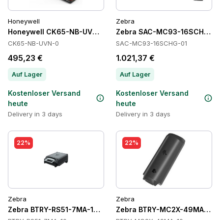
Honeywell
Zebra
Honeywell CK65-NB-UVN-0 Cradles
Zebra SAC-MC93-16SCHG-01 
CK65-NB-UVN-0
SAC-MC93-16SCHG-01
495,23 €
1.021,37 €
Auf Lager
Auf Lager
Kostenloser Versand
Kostenloser Versand
heute
heute
Delivery in 3 days
Delivery in 3 days
22%
22%
Zebra
Zebra
Zebra BTRY-RS51-7MA-10 Batteries
Zebra BTRY-MC2X-49MA-10 B