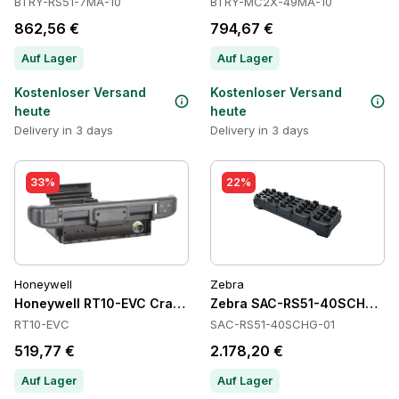
BTRY-RS51-7MA-10
BTRY-MC2X-49MA-10
862,56 €
794,67 €
Auf Lager
Auf Lager
Kostenloser Versand
Kostenloser Versand
heute
heute
Delivery in 3 days
Delivery in 3 days
33%
22%
Honeywell
Zebra
Honeywell RT10-EVC Cradles
Zebra SAC-RS51-40SCHG-01 B
RT10-EVC
SAC-RS51-40SCHG-01
519,77 €
2.178,20 €
Auf Lager
Auf Lager