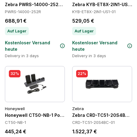
Zebra PWRS-14000-252R Power Supply
Zebra KYB-ET8X-2IN1-US1-01
PWRS-14000-252R
KYB-ET8X-2IN1-US1-01
688,91 €
529,05 €
Auf Lager
Auf Lager
Kostenloser Versand
Kostenloser Versand
heute
heute
Delivery in 3 days
Delivery in 3 days
32%
22%
Honeywell
Zebra
Honeywell CT50-NB-1 Power Supply
Zebra CRD-TC51-20S4BC-01 
CT50-NB-1
CRD-TC51-20S4BC-01
445,24 €
1.522,37 €