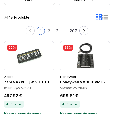
7448 Produkte
1
2
3
...
207
22%
33%
Zebra
Honeywell
Zebra KYBD-QW-VC-01 Tastaturen
Honeywell VM3001VMCRADLE
KYBD-QW-VC-01
VM3001VMCRADLE
497,92 €
698,61 €
Auf Lager
Auf Lager
Kostenloser Versand
Kostenloser Versand