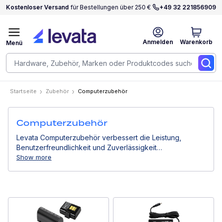
Kostenloser Versand
für Bestellungen über 250 €
+49 32 221856909
Anmelden
Warenkorb
Menü
Startseite
Zubehör
Computerzubehör
Computerzubehör
Levata Computerzubehör verbessert die Leistung,
Benutzerfreundlichkeit und Zuverlässigkeit
professioneller Computergeräte. Von Stromlösungen
Show more
über Montagesysteme bis hin zu Eingabegeräten
unterstützen sie effiziente Arbeitsabläufe in
Geschäftsumgebungen.