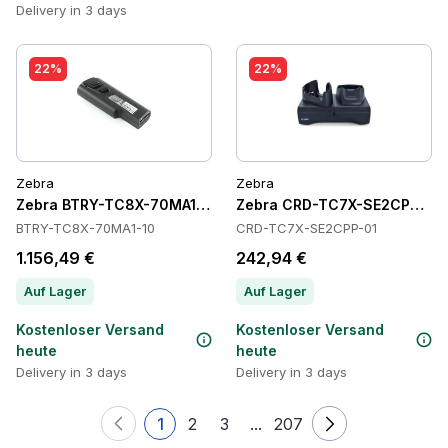
Delivery in 3 days
22%
22%
Zebra
Zebra
Zebra BTRY-TC8X-70MA1-10 Batteries
Zebra CRD-TC7X-SE2CPP-01 
BTRY-TC8X-70MA1-10
CRD-TC7X-SE2CPP-01
1.156,49 €
242,94 €
Auf Lager
Auf Lager
Kostenloser Versand
Kostenloser Versand
heute
heute
Delivery in 3 days
Delivery in 3 days
1
2
3
...
207