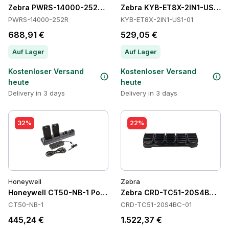
Zebra PWRS-14000-252R Power Supply
Zebra KYB-ET8X-2IN1-US1-01
PWRS-14000-252R
KYB-ET8X-2IN1-US1-01
688,91 €
529,05 €
Auf Lager
Auf Lager
Kostenloser Versand
Kostenloser Versand
heute
heute
Delivery in 3 days
Delivery in 3 days
32%
22%
Honeywell
Zebra
Honeywell CT50-NB-1 Power Supply
Zebra CRD-TC51-20S4BC-01 
CT50-NB-1
CRD-TC51-20S4BC-01
445,24 €
1.522,37 €