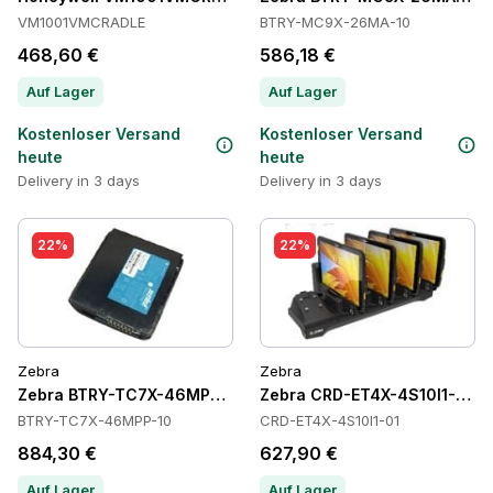
VM1001VMCRADLE
BTRY-MC9X-26MA-10
468,60 €
586,18 €
Auf Lager
Auf Lager
Kostenloser Versand
Kostenloser Versand
heute
heute
Delivery in 3 days
Delivery in 3 days
22%
22%
Zebra
Zebra
Zebra BTRY-TC7X-46MPP-10 Batteries
Zebra CRD-ET4X-4S10I1-01 C
BTRY-TC7X-46MPP-10
CRD-ET4X-4S10I1-01
884,30 €
627,90 €
Auf Lager
Auf Lager