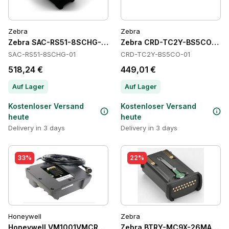
Zebra
Zebra
Zebra SAC-RS51-8SCHG-01 Batteries
Zebra CRD-TC2Y-BS5CO-01 C
SAC-RS51-8SCHG-01
CRD-TC2Y-BS5CO-01
518,24 €
449,01 €
Auf Lager
Auf Lager
Kostenloser Versand
Kostenloser Versand
heute
heute
Delivery in 3 days
Delivery in 3 days
33%
22%
Honeywell
Zebra
Honeywell VM1001VMCRADLE Cradles
Zebra BTRY-MC9X-26MA-10 Ba