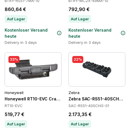
BTRY-RS51-7MA-10
BTRY-MC2X-49MA-10
860,64 €
792,90 €
Auf Lager
Auf Lager
Kostenloser Versand
Kostenloser Versand
heute
heute
Delivery in 3 days
Delivery in 3 days
33%
22%
Honeywell
Zebra
Honeywell RT10-EVC Cradles
Zebra SAC-RS51-40SCHG-01 B
RT10-EVC
SAC-RS51-40SCHG-01
519,77 €
2.173,35 €
Auf Lager
Auf Lager