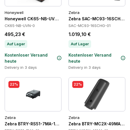
Honeywell
Zebra
Honeywell CK65-NB-UVN-0 Cradles
Zebra SAC-MC93-16SCHG-01 
CK65-NB-UVN-0
SAC-MC93-16SCHG-01
495,23 €
1.019,10 €
Auf Lager
Auf Lager
Kostenloser Versand
Kostenloser Versand
heute
heute
Delivery in 3 days
Delivery in 3 days
22%
22%
Zebra
Zebra
Zebra BTRY-RS51-7MA-10 Batteries
Zebra BTRY-MC2X-49MA-10 B