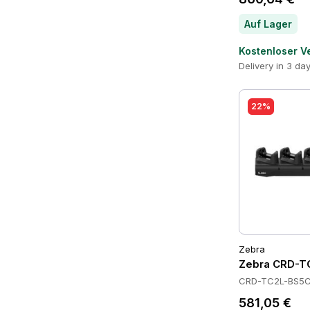
Auf Lager
Kostenloser V
Delivery in 3 da
22%
Zebra
Zebra CRD-T
CRD-TC2L-BS5C
581,05 €