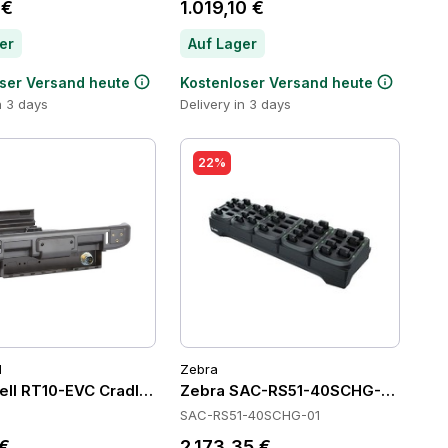
 €
1.019,10 €
er
Auf Lager
ser Versand heute
Kostenloser Versand heute
n 3 days
Delivery in 3 days
22%
l
Zebra
ll RT10-EVC Cradles
Zebra SAC-RS51-40SCHG-01 Batter
SAC-RS51-40SCHG-01
 €
2.173,35 €