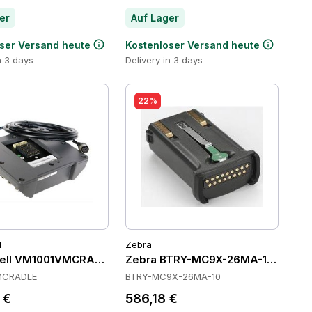
er
Auf Lager
ser Versand heute
Kostenloser Versand heute
n 3 days
Delivery in 3 days
22%
l
Zebra
ell VM1001VMCRADLE Cradles
Zebra BTRY-MC9X-26MA-10 Batteri
MCRADLE
BTRY-MC9X-26MA-10
 €
586,18 €