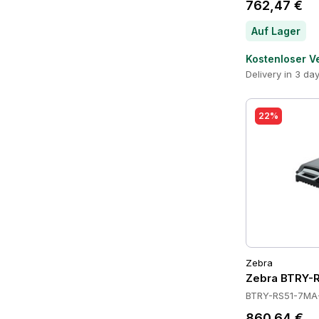
762,47 €
Auf Lager
Kostenloser V
Delivery in 3 da
22%
Zebra
Zebra BTRY-R
BTRY-RS51-7MA
860,64 €