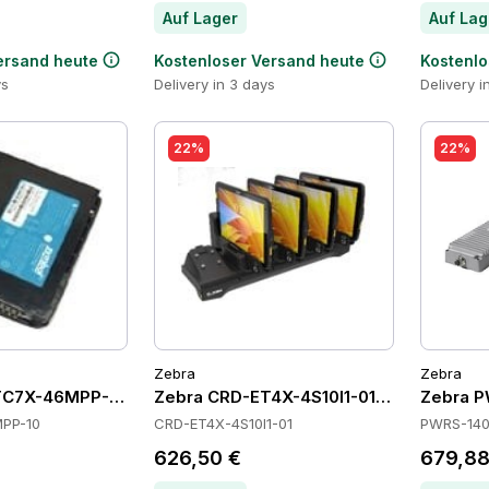
Auf Lager
Auf Lag
ersand heute
Kostenloser Versand heute
Kostenlo
ys
Delivery in 3 days
Delivery i
22%
22%
Zebra
Zebra
TC7X-46MPP-10 Batteries
Zebra CRD-ET4X-4S10I1-01 Cradles
Zebra P
PP-10
CRD-ET4X-4S10I1-01
PWRS-140
626,50 €
679,88