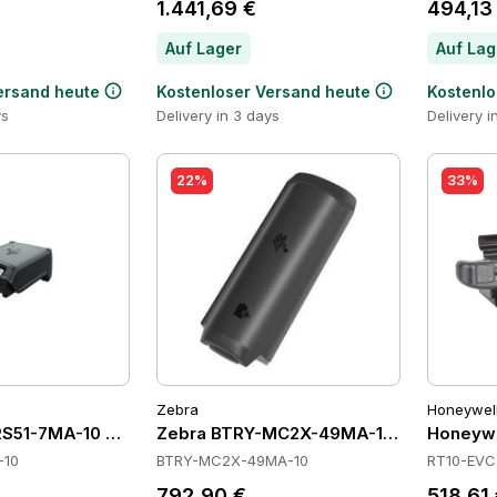
1.441,69 €
494,13
Auf Lager
Auf Lag
ersand heute
Kostenloser Versand heute
Kostenlo
ys
Delivery in 3 days
Delivery i
22%
33%
Zebra
Honeywel
S51-7MA-10 Batteries
Zebra BTRY-MC2X-49MA-10 Batteries
Honeywe
-10
BTRY-MC2X-49MA-10
RT10-EVC
792,90 €
518,61