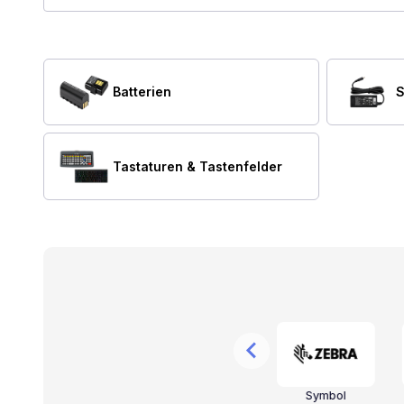
Batterien
S
Tastaturen & Tastenfelder
r
Valcom
CyberData
Symbol