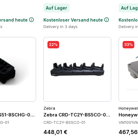
Auf Lager
Auf Lag
ersand heute
Kostenloser Versand heute
Kostenlo
ys
Delivery in 3 days
Delivery i
22%
33%
Zebra
Honeywel
51-8SCHG-01 Batteries
Zebra CRD-TC2Y-BS5CO-01 Cradles
Honeyw
G-01
CRD-TC2Y-BS5CO-01
VM1001V
448,01 €
467,56