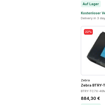
Auf Lager
Kostenloser V
Delivery in 3 da
22%
Zebra
Zebra BTRY-
BTRY-TC7X-46M
884,30 €