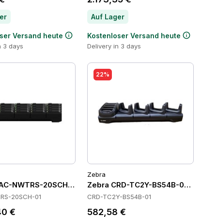
er
Auf Lager
ser Versand heute
Kostenloser Versand heute
n 3 days
Delivery in 3 days
22%
Zebra
AC-NWTRS-20SCH-01 Batteries
Zebra CRD-TC2Y-BS54B-01 Cradle
RS-20SCH-01
CRD-TC2Y-BS54B-01
40 €
582,58 €