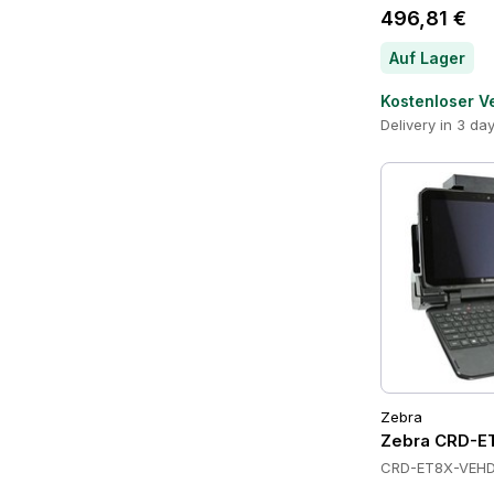
496,81 €
Auf Lager
Kostenloser V
Delivery in 3 da
Zebra
Zebra CRD-E
CRD-ET8X-VEHD