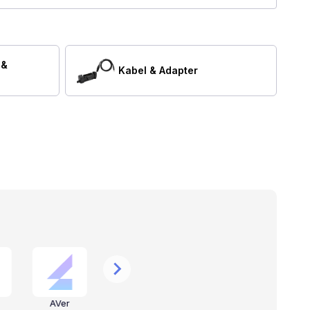
 &
Kabel & Adapter
AVer
Valcom
CyberData
S