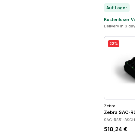
Auf Lager
Kostenloser V
Delivery in 3 da
22%
Zebra
Zebra SAC-RS
SAC-RS51-8SCH
518,24 €