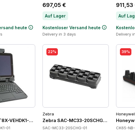
697,05 €
911,53
Auf Lager
Auf Lag
ersand heute
Kostenloser Versand heute
Kostenlo
ys
Delivery in 3 days
Delivery i
22%
39%
Zebra
Honeywel
T8X-VEHDK1-01 Cradles
Zebra SAC-MC33-20SCHG-01 Cradles
Honeywe
K1-01
SAC-MC33-20SCHG-01
CK65-NB