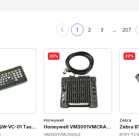
1
2
3
...
207
33%
22%
Honeywell
Zebra
QW-VC-01 Tastaturen
Honeywell VM3001VMCRADLE Cradles
Zebra B
1
VM3001VMCRADLE
BTRY-TC5