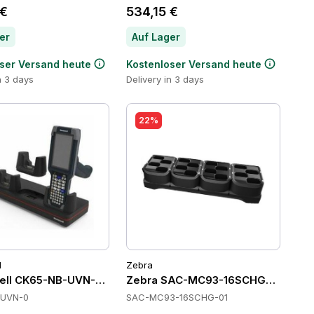
 €
534,15 €
er
Auf Lager
ser Versand heute
Kostenloser Versand heute
n 3 days
Delivery in 3 days
22%
l
Zebra
ll CK65-NB-UVN-0 Cradles
Zebra SAC-MC93-16SCHG-01 Batte
-UVN-0
SAC-MC93-16SCHG-01