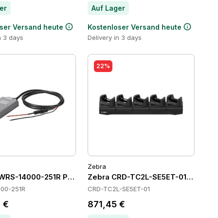
er
Auf Lager
ser Versand heute
Kostenloser Versand heute
n 3 days
Delivery in 3 days
22%
Zebra
WRS-14000-251R Power Supply
Zebra CRD-TC2L-SE5ET-01 Cradles
00-251R
CRD-TC2L-SE5ET-01
 €
871,45 €