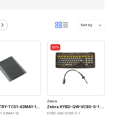
Sort by
22%
Zebra
TRY-TC51-43MA1-10 Batteries
Zebra KYBD-QW-VC80-S-1 Tastatu
1-43MA1-10
KYBD-QW-VC80-S-1