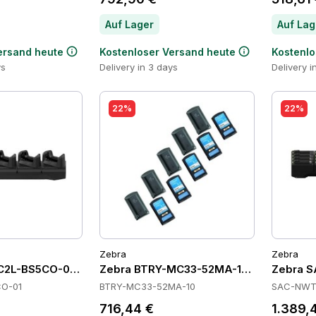
Auf Lager
Auf Lag
ersand heute
Kostenloser Versand heute
Kostenlo
ys
Delivery in 3 days
Delivery i
22%
22%
Zebra
Zebra
C2L-BS5CO-01 Cradles
Zebra BTRY-MC33-52MA-10 Batteries
Zebra S
O-01
BTRY-MC33-52MA-10
SAC-NWT
716,44 €
1.389,