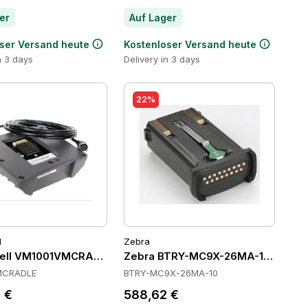
er
Auf Lager
ser Versand heute
Kostenloser Versand heute
n 3 days
Delivery in 3 days
22%
l
Zebra
ell VM1001VMCRADLE Cradles
Zebra BTRY-MC9X-26MA-10 Batteri
MCRADLE
BTRY-MC9X-26MA-10
 €
588,62 €