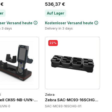
 €
536,37 €
er
Auf Lager
ser Versand heute
Kostenloser Versand heute
n 3 days
Delivery in 3 days
22%
l
Zebra
ll CK65-NB-UVN-0 Cradles
Zebra SAC-MC93-16SCHG-01 Batte
-UVN-0
SAC-MC93-16SCHG-01