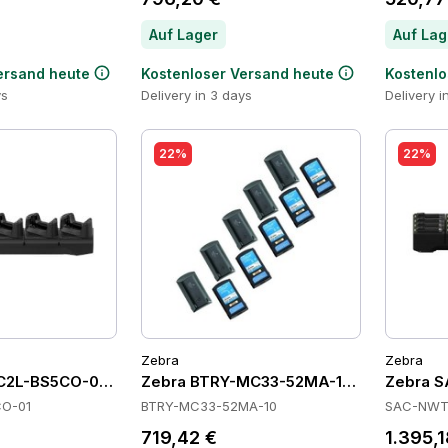
Auf Lager
Auf Lag
ersand heute
Kostenloser Versand heute
Kostenlo
ys
Delivery in 3 days
Delivery i
22%
22%
Zebra
Zebra
C2L-BS5CO-01 Cradles
Zebra BTRY-MC33-52MA-10 Batteries
Zebra S
O-01
BTRY-MC33-52MA-10
SAC-NWT
719,42 €
1.395,1