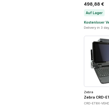
498,88 €
Auf Lager
Kostenloser V
Delivery in 3 da
Zebra
Zebra CRD-E
CRD-ET8X-VEHD