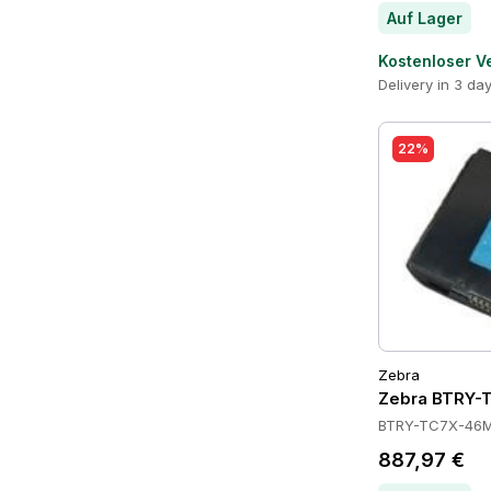
Auf Lager
Kostenloser V
Delivery in 3 da
22%
Zebra
Zebra BTRY-
BTRY-TC7X-46M
887,97 €