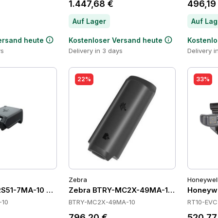
1.447,68 €
496,19
Auf Lager
Auf Lag
ersand heute
Kostenloser Versand heute
Kostenlo
ys
Delivery in 3 days
Delivery i
22%
33%
Zebra
Honeywel
S51-7MA-10 Batteries
Zebra BTRY-MC2X-49MA-10 Batteries
Honeywe
-10
BTRY-MC2X-49MA-10
RT10-EVC
796,20 €
520,77