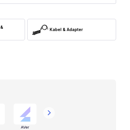
 &
Kabel & Adapter
AVer
Valcom
CyberData
S