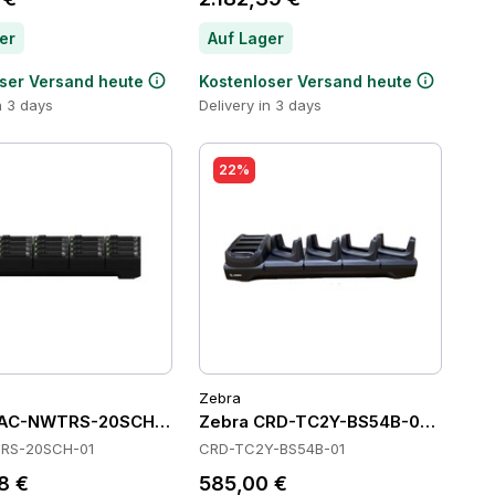
er
Auf Lager
ser Versand heute
Kostenloser Versand heute
n 3 days
Delivery in 3 days
22%
Zebra
AC-NWTRS-20SCH-01 Batteries
Zebra CRD-TC2Y-BS54B-01 Cradle
RS-20SCH-01
CRD-TC2Y-BS54B-01
8 €
585,00 €