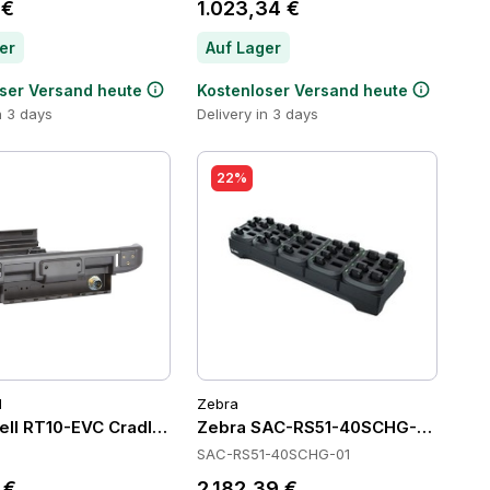
 €
1.023,34 €
er
Auf Lager
ser Versand heute
Kostenloser Versand heute
n 3 days
Delivery in 3 days
22%
l
Zebra
ll RT10-EVC Cradles
Zebra SAC-RS51-40SCHG-01 Batter
SAC-RS51-40SCHG-01
 €
2.182,39 €