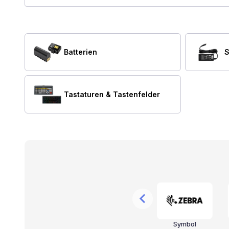
Batterien
S
Tastaturen & Tastenfelder
r
Valcom
CyberData
Symbol