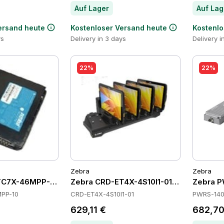
Auf Lager
Auf Lag
ersand heute
Kostenloser Versand heute
Kostenlo
ys
Delivery in 3 days
Delivery i
22%
22%
Zebra
Zebra
TC7X-46MPP-10 Batteries
Zebra CRD-ET4X-4S10I1-01 Cradles
Zebra P
PP-10
CRD-ET4X-4S10I1-01
PWRS-140
629,11 €
682,70