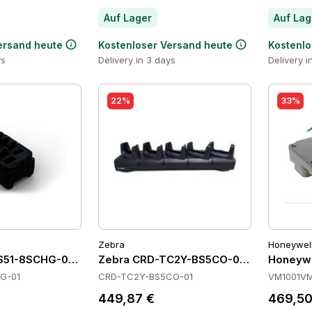
Auf Lager
Auf Lag
ersand heute
Kostenloser Versand heute
Kostenlo
ys
Delivery in 3 days
Delivery i
22%
33%
Zebra
Honeywel
51-8SCHG-01 Batteries
Zebra CRD-TC2Y-BS5CO-01 Cradles
Honeyw
G-01
CRD-TC2Y-BS5CO-01
VM1001V
449,87 €
469,50