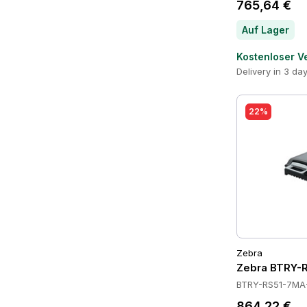
765,64 €
Auf Lager
Kostenloser V
Delivery in 3 da
22%
Zebra
Zebra BTRY-R
BTRY-RS51-7MA
864,22 €