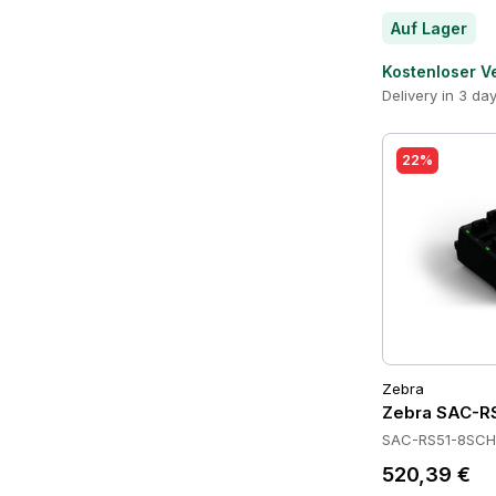
Auf Lager
Kostenloser V
Delivery in 3 da
22%
Zebra
Zebra SAC-RS
SAC-RS51-8SCH
520,39 €