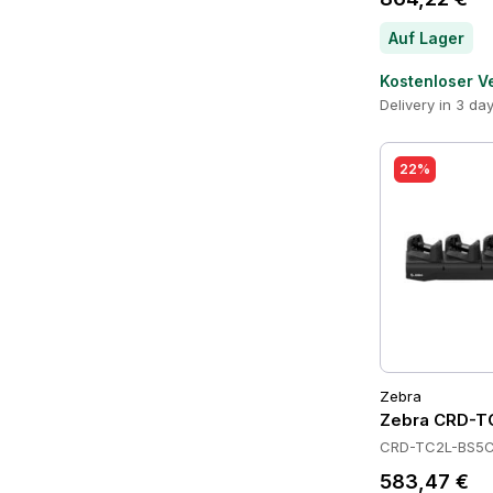
Auf Lager
Kostenloser V
Delivery in 3 da
22%
Zebra
Zebra CRD-T
CRD-TC2L-BS5C
583,47 €