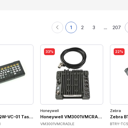
1
2
3
...
207
33%
22%
Honeywell
Zebra
QW-VC-01 Tastaturen
Honeywell VM3001VMCRADLE Cradles
Zebra B
1
VM3001VMCRADLE
BTRY-TC5