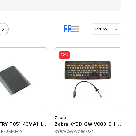
Sort by
22%
Zebra
TRY-TC51-43MA1-10 Batteries
Zebra KYBD-QW-VC80-S-1 Tastatu
1-43MA1-10
KYBD-QW-VC80-S-1