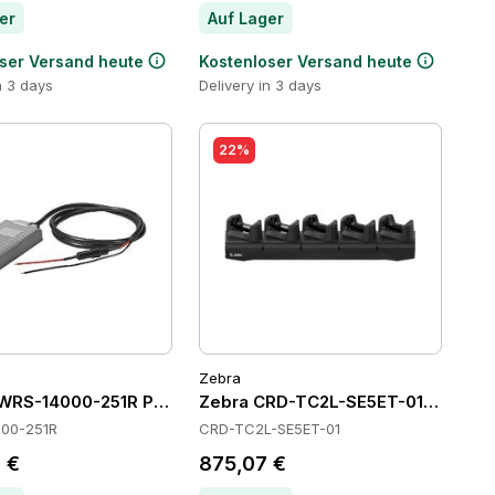
er
Auf Lager
ser Versand heute
Kostenloser Versand heute
n 3 days
Delivery in 3 days
22%
Zebra
WRS-14000-251R Power Supply
Zebra CRD-TC2L-SE5ET-01 Cradles
00-251R
CRD-TC2L-SE5ET-01
 €
875,07 €