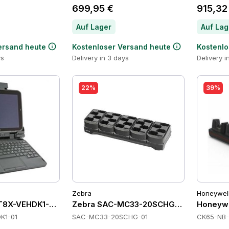
699,95 €
915,32
Auf Lager
Auf Lag
ersand heute
Kostenloser Versand heute
Kostenlo
ys
Delivery in 3 days
Delivery i
22%
39%
Zebra
Honeywel
T8X-VEHDK1-01 Cradles
Zebra SAC-MC33-20SCHG-01 Cradles
Honeywe
K1-01
SAC-MC33-20SCHG-01
CK65-NB