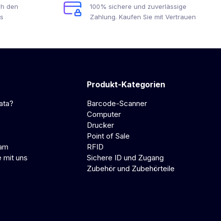
ch den
100% sichere und zuverlässige
s
Zahlung. Kaufen Sie mit Vertrauen
Produkt-Kategorien
ata?
Barcode-Scanner
Computer
Drucker
Point of Sale
eam
RFID
e mit uns
Sichere ID und Zugang
Zubehör und Zubehörteile