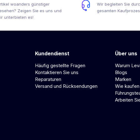
rtikel woanders günstiger
Wir begleiten Sie dur
esehen? Zeigen Sie es uns und
gesamten Kaufprozes
ir unterbieten es!
Kundendienst
Über uns
Häufig gestellte Fragen
Warum Lev
Kontaktieren Sie uns
Blogs
Reparaturen
Marken
Versand und Rücksendungen
Wie kaufen
Führungst
Arbeiten Si