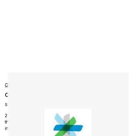
Cisco
Cisco ATA191-K9 Accessories
SKU:
ATA191-K9
2-Port Analog Telephone Adapter by Cisco. Accessory part in
the Accessories category for compatible devices and
installations.