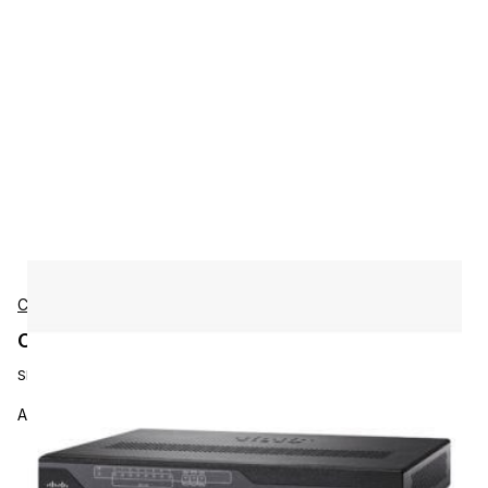
Cisco
Cisco A902-FAN-F Accessories
SKU:
A902-FAN-F
ASR 902 FAN Tray Filter