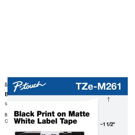
Brother
Brother TZEM261 Bänder
SKU:
TZEM261
BROTHER MOBILE, 1.4 IN X 26.2 FT (36MM X 8M), BLACK INK
ON MATTE WHITE LABEL, 2 PACK