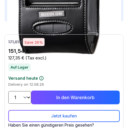
Dieses Produkt ist kompatibel mit...
Compatible with (2)
171,81 €
Save 26%
151,54 €
127,35 €
(Tax excl.)
Auf Lager
Versand heute
Delivery on 12.08.26
In den Warenkorb
Jetzt kaufen
Haben Sie einen günstigeren Preis gesehen?