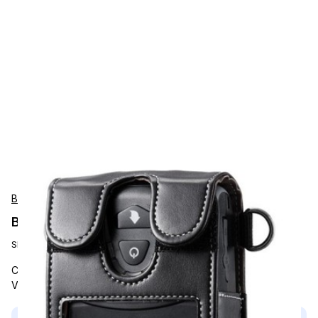
Bixolon
Bixolon PVH-R410RSTD Accessories
SKU:
PVH-R410R/STD
Carrying and Protective Accessories, Bixolon, RAM Mount
Vehicle Holder, Compatible With SPP-R410, L410