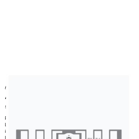
Avery-Dennison
Avery-Dennison IL-611307 Etiketten
SKU:
IL-611307
RFID Tag, Avery-Dennison AD Squarewave M830, RFID Paper
Label, 3.78 x 0.59, Impinj Monza M830 Chip, AD Squarewave
inlay, UHF Frequency, Ideal for Supply Chain Management,
Inventory and Logistics, Home Essentials.