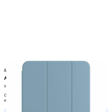
Apple
Apple MC2U4ZMA Protection
SKU:
MC2U4ZM/A
Carrying and Protective Accessories, Apple, Smart Folio, iPad
mini, Denim