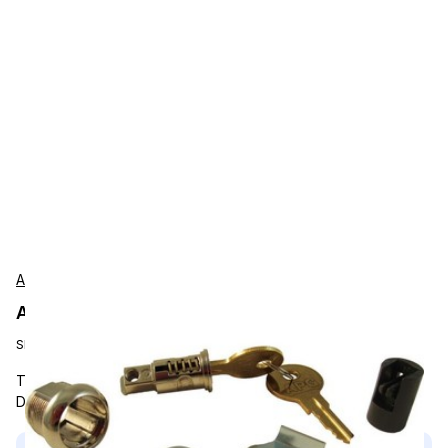
APG
APG PK-808LS-A1 Accessories
SKU:
PK-808LS-A1
Tumbler Assembly (for Key A1) for the Series 4000 Cash
Drawer Series. MOQ: $75