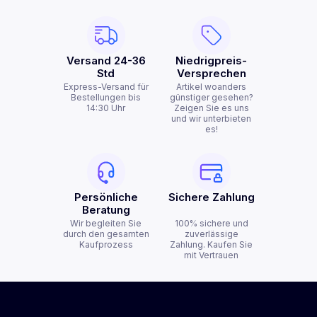
Versand 24-36
Niedrigpreis-
Std
Versprechen
Express-Versand für
Artikel woanders
Bestellungen bis
günstiger gesehen?
14:30 Uhr
Zeigen Sie es uns
und wir unterbieten
es!
Persönliche
Sichere Zahlung
Beratung
Wir begleiten Sie
100% sichere und
durch den gesamten
zuverlässige
Kaufprozess
Zahlung. Kaufen Sie
mit Vertrauen