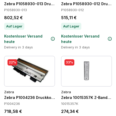
Zebra P1058930-013 Druckköpfe
Zebra P1058930-012 Druckk
P1058930-013
P1058930-012
802,52 €
515,11 €
Auf Lager
Auf Lager
Kostenloser Versand
Kostenloser Versand
heute
heute
Delivery in 3 days
Delivery in 3 days
22%
33%
Zebra
Zebra
Zebra P1004236 Druckkopf
Zebra 10015357K Z-Band Ultr
P1004236
10015357K
718,58 €
274,34 €