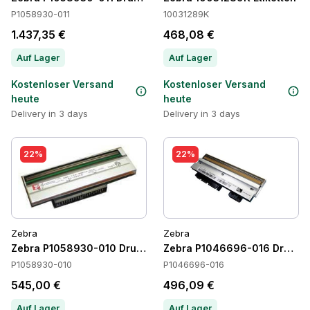
P1058930-011
10031289K
1.437,35 €
468,08 €
Auf Lager
Auf Lager
Kostenloser Versand
Kostenloser Versand
heute
heute
Delivery in 3 days
Delivery in 3 days
22%
22%
Zebra
Zebra
Zebra P1058930-010 Druckköpfe
Zebra P1046696-016 Druckk
P1058930-010
P1046696-016
545,00 €
496,09 €
Auf Lager
Auf Lager