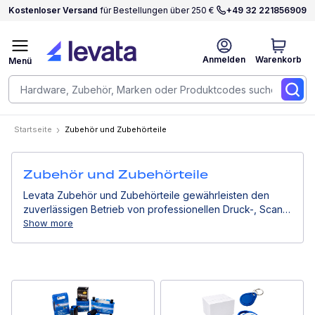
Kostenloser Versand
für Bestellungen über 250 €
+49 32 221856909
Anmelden
Warenkorb
Menü
Startseite
Zubehör und Zubehörteile
Zubehör und Zubehörteile
Levata Zubehör und Zubehörteile gewährleisten den
zuverlässigen Betrieb von professionellen Druck-, Scan-
und Computersystemen. Von Etiketten bis hin zu
Show more
Verbrauchsmaterialien helfen sie, die Druckqualität
aufrechtzuerhalten, Ausfallzeiten zu reduzieren und die
langfristige Hardwareleistung zu optimieren.