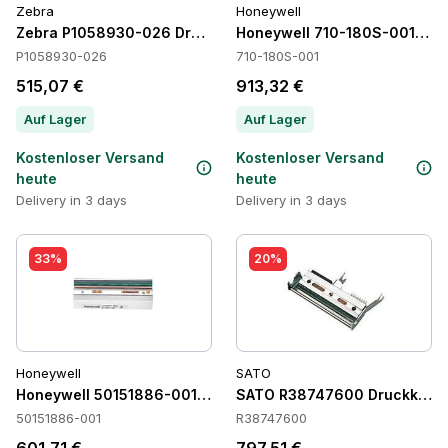
Zebra
Honeywell
Zebra P1058930-026 Druckköpfe
Honeywell 710-180S-001 Dru
P1058930-026
710-180S-001
515,07 €
913,32 €
Auf Lager
Auf Lager
Kostenloser Versand
Kostenloser Versand
heute
heute
Delivery in 3 days
Delivery in 3 days
33%
20%
Honeywell
SATO
Honeywell 50151886-001 Druckköpfe
SATO R38747600 Druckköpf
50151886-001
R38747600