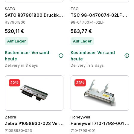
SATO
TSC
SATO R37901800 Druckköpfe
TSC 98-0470074-02LF Druc
R37901800
98-0470074-02LF
520,11 €
583,77 €
Auf Lager
Auf Lager
Kostenloser Versand
Kostenloser Versand
heute
heute
Delivery in 3 days
Delivery in 3 days
22%
33%
Zebra
Honeywell
Zebra P1058930-023 Verbrauchsmaterialien
Honeywell 710-179S-001 Dru
P1058930-023
710-179S-001