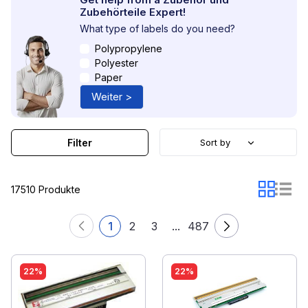
Zubehörteile Expert!
What type of labels do you need?
Polypropylene
Polyester
Paper
Weiter >
Filter
Sort by
17510 Produkte
1
2
3
...
487
22%
22%