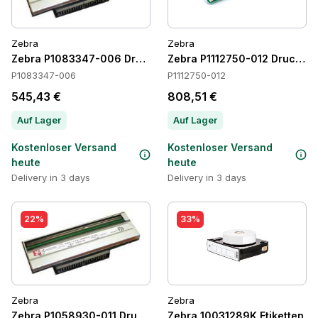
Zebra
Zebra
Zebra P1083347-006 Druckköpfe
Zebra P1112750-012 Druckkö
P1083347-006
P1112750-012
545,43 €
808,51 €
Auf Lager
Auf Lager
Kostenloser Versand
Kostenloser Versand
heute
heute
Delivery in 3 days
Delivery in 3 days
22%
33%
Zebra
Zebra
Zebra P1058930-011 Druckköpfe
Zebra 10031289K Etiketten