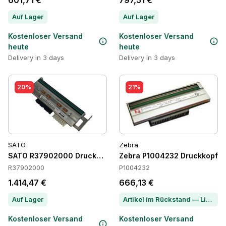
601,71 €
797,51 €
Auf Lager
Auf Lager
Kostenloser Versand
Kostenloser Versand
heute
heute
Delivery in 3 days
Delivery in 3 days
20%
21%
SATO
Zebra
SATO R37902000 Druckköpfe
Zebra P1004232 Druckkopf
R37902000
P1004232
1.414,47 €
666,13 €
Auf Lager
Artikel im Rückstand — Lieferzeit per Chat erfragen
Kostenloser Versand
Kostenloser Versand