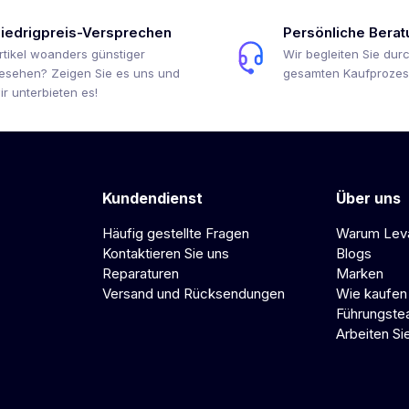
iedrigpreis-Versprechen
Persönliche Berat
rtikel woanders günstiger
Wir begleiten Sie dur
esehen? Zeigen Sie es uns und
gesamten Kaufprozes
ir unterbieten es!
Kundendienst
Über uns
Häufig gestellte Fragen
Warum Lev
Kontaktieren Sie uns
Blogs
Reparaturen
Marken
Versand und Rücksendungen
Wie kaufen
Führungst
Arbeiten Si