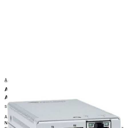
Allied Telesis
Allied Telesis AT-MMC2000SC-960
Accessories
SKU:
AT-MMC2000/SC-960
Allied Telesis MMC2000/SC Transceiver/Media Converter, 1 x
Network (RJ-45), 1 x SC Ports, Multi-mode, Gigabit Ethernet,