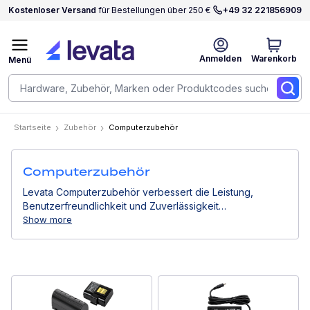
Kostenloser Versand
für Bestellungen über 250 €
+49 32 221856909
Anmelden
Warenkorb
Menü
Startseite
Zubehör
Computerzubehör
Computerzubehör
Levata Computerzubehör verbessert die Leistung,
Benutzerfreundlichkeit und Zuverlässigkeit
professioneller Computergeräte. Von Stromlösungen
Show more
über Montagesysteme bis hin zu Eingabegeräten
unterstützen sie effiziente Arbeitsabläufe in
Geschäftsumgebungen.