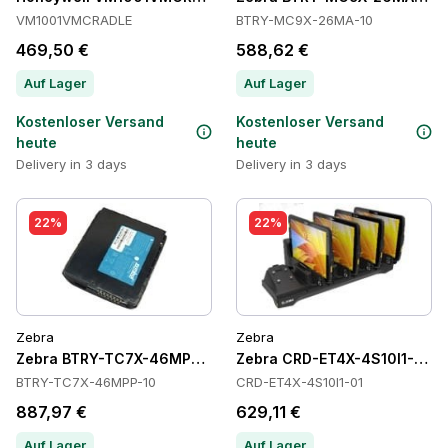
VM1001VMCRADLE
BTRY-MC9X-26MA-10
469,50 €
588,62 €
Auf Lager
Auf Lager
Kostenloser Versand
Kostenloser Versand
heute
heute
Delivery in 3 days
Delivery in 3 days
22%
22%
Zebra
Zebra
Zebra BTRY-TC7X-46MPP-10 Batteries
Zebra CRD-ET4X-4S10I1-01 C
BTRY-TC7X-46MPP-10
CRD-ET4X-4S10I1-01
887,97 €
629,11 €
Auf Lager
Auf Lager