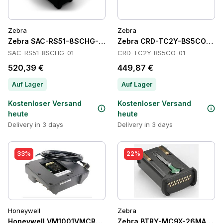
Zebra
Zebra
Zebra SAC-RS51-8SCHG-01 Batteries
Zebra CRD-TC2Y-BS5CO-01 C
SAC-RS51-8SCHG-01
CRD-TC2Y-BS5CO-01
520,39 €
449,87 €
Auf Lager
Auf Lager
Kostenloser Versand
Kostenloser Versand
heute
heute
Delivery in 3 days
Delivery in 3 days
33%
22%
Honeywell
Zebra
Honeywell VM1001VMCRADLE Cradles
Zebra BTRY-MC9X-26MA-10 Ba