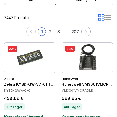
7447 Produkte
1
2
3
...
207
22%
33%
Zebra
Honeywell
Zebra KYBD-QW-VC-01 Tastaturen
Honeywell VM3001VMCRADLE
KYBD-QW-VC-01
VM3001VMCRADLE
498,88 €
699,95 €
Auf Lager
Auf Lager
Kostenloser Versand
Kostenloser Versand