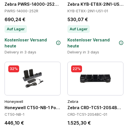
Zebra PWRS-14000-252R Power Supply
Zebra KYB-ET8X-2IN1-US1-01
PWRS-14000-252R
KYB-ET8X-2IN1-US1-01
690,24 €
530,07 €
Auf Lager
Auf Lager
Kostenloser Versand
Kostenloser Versand
heute
heute
Delivery in 3 days
Delivery in 3 days
32%
22%
Honeywell
Zebra
Honeywell CT50-NB-1 Power Supply
Zebra CRD-TC51-20S4BC-01 
CT50-NB-1
CRD-TC51-20S4BC-01
446,10 €
1.525,30 €