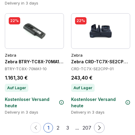
Delivery in 3 days
22%
22%
Zebra
Zebra
Zebra BTRY-TC8X-70MA1-10 Batteries
Zebra CRD-TC7X-SE2CPP-01 
BTRY-TC8X-70MA1-10
CRD-TC7X-SE2CPP-01
1.161,30 €
243,40 €
Auf Lager
Auf Lager
Kostenloser Versand
Kostenloser Versand
heute
heute
Delivery in 3 days
Delivery in 3 days
1
2
3
...
207