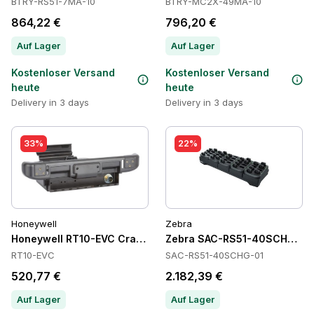
BTRY-RS51-7MA-10
BTRY-MC2X-49MA-10
864,22 €
796,20 €
Auf Lager
Auf Lager
Kostenloser Versand
Kostenloser Versand
heute
heute
Delivery in 3 days
Delivery in 3 days
33%
22%
Honeywell
Zebra
Honeywell RT10-EVC Cradles
Zebra SAC-RS51-40SCHG-01 B
RT10-EVC
SAC-RS51-40SCHG-01
520,77 €
2.182,39 €
Auf Lager
Auf Lager