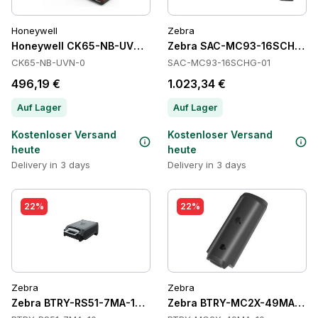
Honeywell
Zebra
Honeywell CK65-NB-UVN-0 Cradles
Zebra SAC-MC93-16SCHG-01 
CK65-NB-UVN-0
SAC-MC93-16SCHG-01
496,19 €
1.023,34 €
Auf Lager
Auf Lager
Kostenloser Versand
Kostenloser Versand
heute
heute
Delivery in 3 days
Delivery in 3 days
22%
22%
Zebra
Zebra
Zebra BTRY-RS51-7MA-10 Batteries
Zebra BTRY-MC2X-49MA-10 B