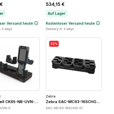
 €
534,15 €
er
Auf Lager
ser Versand heute
Kostenloser Versand heute
n 3 days
Delivery in 3 days
22%
l
Zebra
ll CK65-NB-UVN-0 Cradles
Zebra SAC-MC93-16SCHG-01 Batte
-UVN-0
SAC-MC93-16SCHG-01