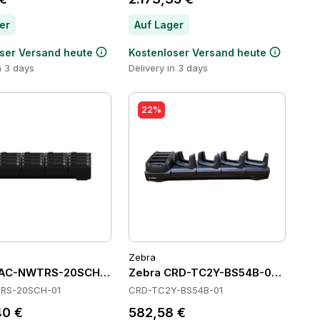
er
Auf Lager
ser Versand heute
Kostenloser Versand heute
n 3 days
Delivery in 3 days
22%
Zebra
AC-NWTRS-20SCH-01 Batteries
Zebra CRD-TC2Y-BS54B-01 Cradle
RS-20SCH-01
CRD-TC2Y-BS54B-01
40 €
582,58 €