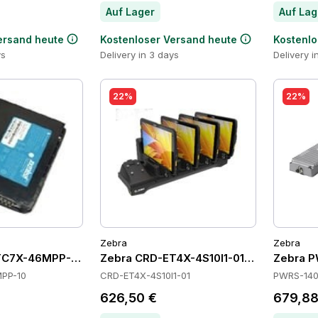
Auf Lager
Auf Lag
ersand heute
Kostenloser Versand heute
Kostenlo
ys
Delivery in 3 days
Delivery i
22%
22%
Zebra
Zebra
TC7X-46MPP-10 Batteries
Zebra CRD-ET4X-4S10I1-01 Cradles
Zebra P
PP-10
CRD-ET4X-4S10I1-01
PWRS-140
626,50 €
679,88