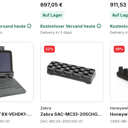
697,05 €
911,53
Auf Lager
Auf Lag
ersand heute
Kostenloser Versand heute
Kostenlo
ys
Delivery in 3 days
Delivery i
22%
39%
Zebra
Honeywel
T8X-VEHDK1-01 Cradles
Zebra SAC-MC33-20SCHG-01 Cradles
Honeywe
K1-01
SAC-MC33-20SCHG-01
CK65-NB