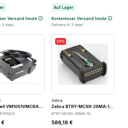
er
Auf Lager
ser Versand heute
Kostenloser Versand heute
n 3 days
Delivery in 3 days
22%
l
Zebra
ell VM1001VMCRADLE Cradles
Zebra BTRY-MC9X-26MA-10 Batteri
MCRADLE
BTRY-MC9X-26MA-10
 €
586,18 €