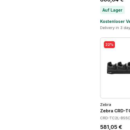
Auf Lager
Kostenloser V
Delivery in 3 da
22%
Zebra
Zebra CRD-T
CRD-TC2L-BS5C
581,05 €