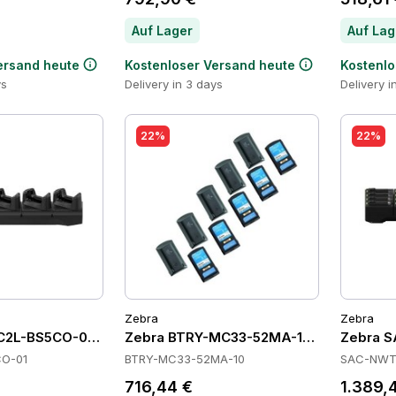
Auf Lager
Auf Lag
ersand heute
Kostenloser Versand heute
Kostenlo
ys
Delivery in 3 days
Delivery i
22%
22%
Zebra
Zebra
C2L-BS5CO-01 Cradles
Zebra BTRY-MC33-52MA-10 Batteries
Zebra S
O-01
BTRY-MC33-52MA-10
SAC-NWT
716,44 €
1.389,