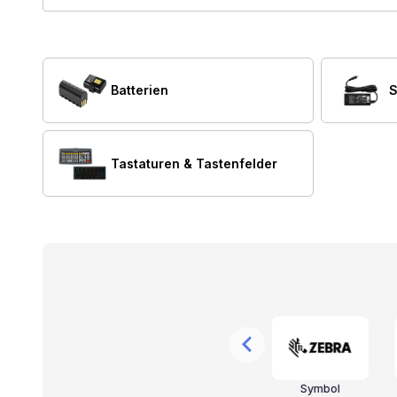
Batterien
S
Tastaturen & Tastenfelder
r
Valcom
CyberData
Symbol