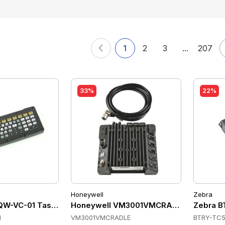
1
2
3
...
207
33%
22%
Honeywell
Zebra
QW-VC-01 Tastaturen
Honeywell VM3001VMCRADLE Cradles
Zebra B
1
VM3001VMCRADLE
BTRY-TC5