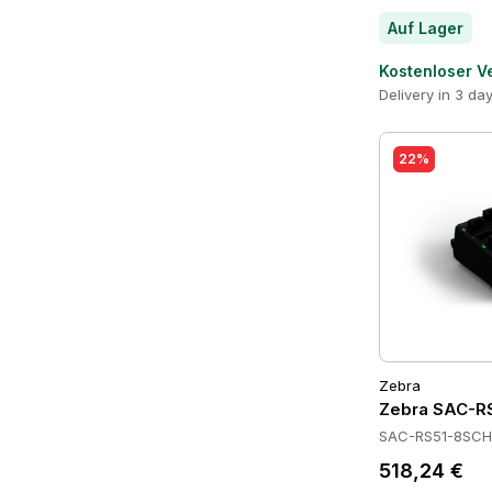
Auf Lager
Kostenloser V
Delivery in 3 da
22%
Zebra
Zebra SAC-RS
SAC-RS51-8SCH
518,24 €