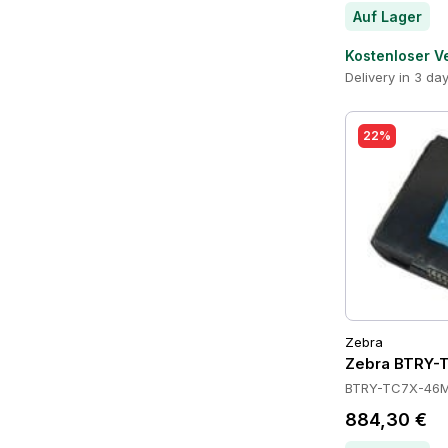
Auf Lager
Kostenloser V
Delivery in 3 da
22%
Zebra
Zebra BTRY-
BTRY-TC7X-46M
884,30 €