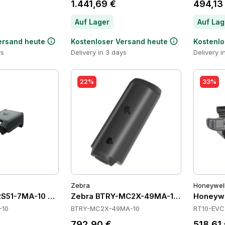
1.441,69 €
494,13
Auf Lager
Auf Lag
ersand heute
Kostenloser Versand heute
Kostenlo
ys
Delivery in 3 days
Delivery i
22%
33%
Zebra
Honeywel
S51-7MA-10 Batteries
Zebra BTRY-MC2X-49MA-10 Batteries
Honeywe
-10
BTRY-MC2X-49MA-10
RT10-EVC
792,90 €
518,61