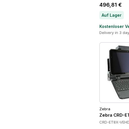
496,81 €
Auf Lager
Kostenloser V
Delivery in 3 da
Zebra
Zebra CRD-E
CRD-ET8X-VEHD