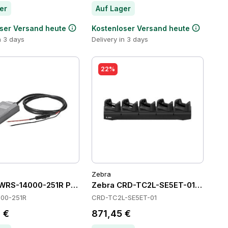
er
Auf Lager
ser Versand heute
Kostenloser Versand heute
n 3 days
Delivery in 3 days
22%
Zebra
WRS-14000-251R Power Supply
Zebra CRD-TC2L-SE5ET-01 Cradles
00-251R
CRD-TC2L-SE5ET-01
 €
871,45 €