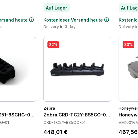
Auf Lager
Auf Lag
ersand heute
Kostenloser Versand heute
Kostenlo
ys
Delivery in 3 days
Delivery i
22%
33%
Zebra
Honeywel
51-8SCHG-01 Batteries
Zebra CRD-TC2Y-BS5CO-01 Cradles
Honeyw
G-01
CRD-TC2Y-BS5CO-01
VM1001V
448,01 €
467,56