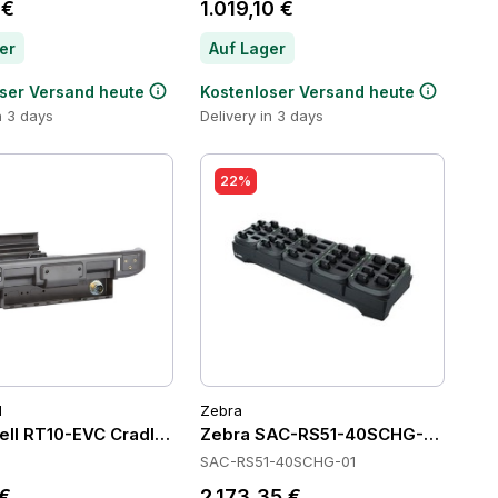
 €
1.019,10 €
er
Auf Lager
ser Versand heute
Kostenloser Versand heute
n 3 days
Delivery in 3 days
22%
l
Zebra
ll RT10-EVC Cradles
Zebra SAC-RS51-40SCHG-01 Batter
SAC-RS51-40SCHG-01
 €
2.173,35 €