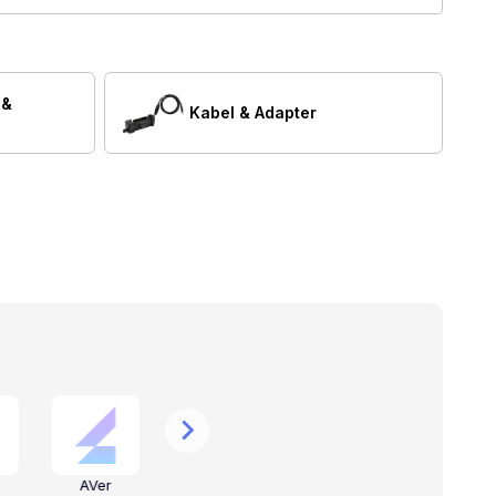
 &
Kabel & Adapter
AVer
Valcom
CyberData
S