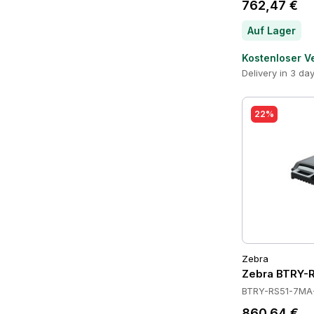
762,47 €
Auf Lager
Kostenloser V
Delivery in 3 da
22%
Zebra
Zebra BTRY-R
BTRY-RS51-7MA
860,64 €