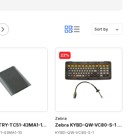
Sort by
22%
Zebra
TRY-TC51-43MA1-10 Batteries
Zebra KYBD-QW-VC80-S-1 Tastatu
1-43MA1-10
KYBD-QW-VC80-S-1