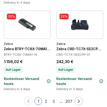
Delivery in 3 days
22%
22%
Zebra
Zebra
Zebra BTRY-TC8X-70MA1-10 Batteries
Zebra CRD-TC7X-SE2CPP-01 
BTRY-TC8X-70MA1-10
CRD-TC7X-SE2CPP-01
1.156,02 €
242,30 €
Auf Lager
Auf Lager
Kostenloser Versand
Kostenloser Versand
heute
heute
Delivery in 3 days
Delivery in 3 days
1
2
3
...
207