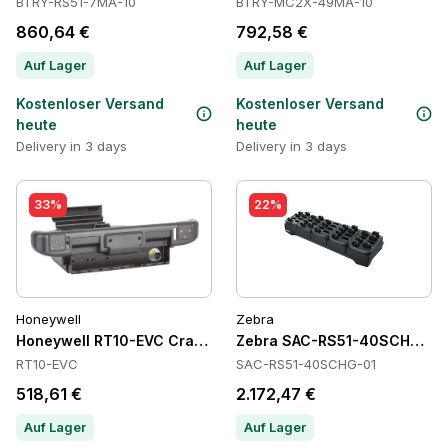
BTRY-RS51-7MA-10
BTRY-MC2X-49MA-10
860,64 €
792,58 €
Auf Lager
Auf Lager
Kostenloser Versand
Kostenloser Versand
heute
heute
Delivery in 3 days
Delivery in 3 days
33%
22%
Honeywell
Zebra
Honeywell RT10-EVC Cradles
Zebra SAC-RS51-40SCHG-01 B
RT10-EVC
SAC-RS51-40SCHG-01
518,61 €
2.172,47 €
Auf Lager
Auf Lager