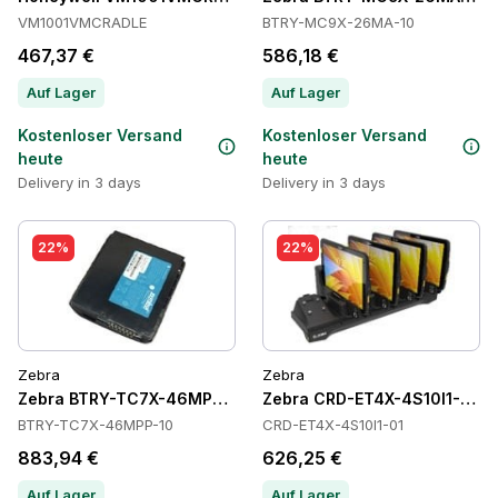
VM1001VMCRADLE
BTRY-MC9X-26MA-10
467,37 €
586,18 €
Auf Lager
Auf Lager
Kostenloser Versand
Kostenloser Versand
heute
heute
Delivery in 3 days
Delivery in 3 days
22%
22%
Zebra
Zebra
Zebra BTRY-TC7X-46MPP-10 Batteries
Zebra CRD-ET4X-4S10I1-01 C
BTRY-TC7X-46MPP-10
CRD-ET4X-4S10I1-01
883,94 €
626,25 €
Auf Lager
Auf Lager