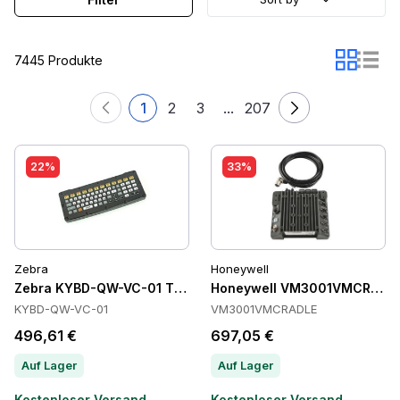
7445 Produkte
1
2
3
...
207
22%
33%
Zebra
Honeywell
Zebra KYBD-QW-VC-01 Tastaturen
Honeywell VM3001VMCRADLE
KYBD-QW-VC-01
VM3001VMCRADLE
496,61 €
697,05 €
Auf Lager
Auf Lager
Kostenloser Versand
Kostenloser Versand