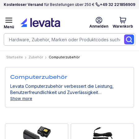
Kostenloser Versand
für Bestellungen über 250 €
+49 32 221856909
Anmelden
Warenkorb
Menü
Startseite
Zubehör
Computerzubehör
Computerzubehör
Levata Computerzubehör verbessert die Leistung,
Benutzerfreundlichkeit und Zuverlässigkeit
professioneller Computergeräte. Von Stromlösungen
Show more
über Montagesysteme bis hin zu Eingabegeräten
unterstützen sie effiziente Arbeitsabläufe in
Geschäftsumgebungen.