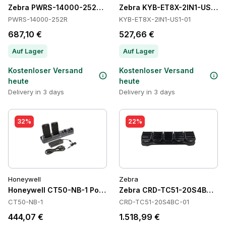
Zebra PWRS-14000-252R Power Supply
Zebra KYB-ET8X-2IN1-US1-01
PWRS-14000-252R
KYB-ET8X-2IN1-US1-01
687,10 €
527,66 €
Auf Lager
Auf Lager
Kostenloser Versand
Kostenloser Versand
heute
heute
Delivery in 3 days
Delivery in 3 days
32%
22%
Honeywell
Zebra
Honeywell CT50-NB-1 Power Supply
Zebra CRD-TC51-20S4BC-01 
CT50-NB-1
CRD-TC51-20S4BC-01
444,07 €
1.518,99 €