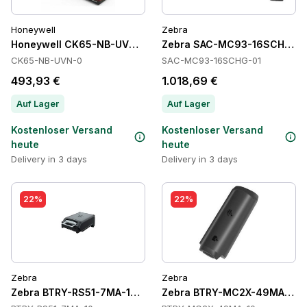
Honeywell
Zebra
Honeywell CK65-NB-UVN-0 Cradles
Zebra SAC-MC93-16SCHG-01 
CK65-NB-UVN-0
SAC-MC93-16SCHG-01
493,93 €
1.018,69 €
Auf Lager
Auf Lager
Kostenloser Versand
Kostenloser Versand
heute
heute
Delivery in 3 days
Delivery in 3 days
22%
22%
Zebra
Zebra
Zebra BTRY-RS51-7MA-10 Batteries
Zebra BTRY-MC2X-49MA-10 B