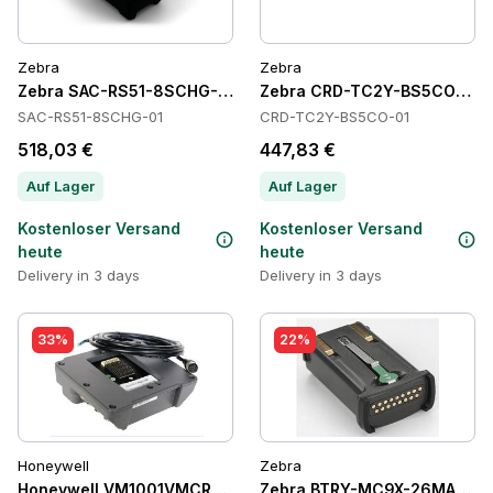
Zebra
Zebra
Zebra SAC-RS51-8SCHG-01 Batteries
Zebra CRD-TC2Y-BS5CO-01 C
SAC-RS51-8SCHG-01
CRD-TC2Y-BS5CO-01
518,03 €
447,83 €
Auf Lager
Auf Lager
Kostenloser Versand
Kostenloser Versand
heute
heute
Delivery in 3 days
Delivery in 3 days
33%
22%
Honeywell
Zebra
Honeywell VM1001VMCRADLE Cradles
Zebra BTRY-MC9X-26MA-10 Ba